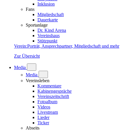
Inklusion
Fans
Mitgliedschaft
Dauerkarte
Sportanlage
Dr. Kind Arena
Vereinshaus
Stützpunkt
Verein
:
Porträt, Ansprechpartner, Mitgliedschaft und mehr
Zur Übersicht
Media
Media
Vereinsleben
Kommentare
Kabinengespräche
Vereinszeitschrift
Fotoalbum
Videos
Livestream
Lieder
Ticker
Abseits