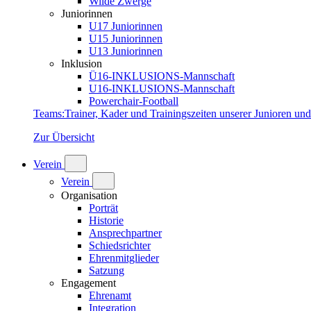
Wilde Zwerge
Juniorinnen
U17 Juniorinnen
U15 Juniorinnen
U13 Juniorinnen
Inklusion
Ü16-INKLUSIONS-Mannschaft
U16-INKLUSIONS-Mannschaft
Powerchair-Football
Teams
:
Trainer, Kader und Trainingszeiten unserer Junioren un
Zur Übersicht
Verein
Verein
Organisation
Porträt
Historie
Ansprechpartner
Schiedsrichter
Ehrenmitglieder
Satzung
Engagement
Ehrenamt
Integration