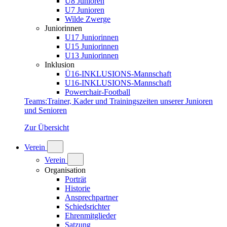
U8 Junioren
U7 Junioren
Wilde Zwerge
Juniorinnen
U17 Juniorinnen
U15 Juniorinnen
U13 Juniorinnen
Inklusion
Ü16-INKLUSIONS-Mannschaft
U16-INKLUSIONS-Mannschaft
Powerchair-Football
Teams
:
Trainer, Kader und Trainingszeiten unserer Junioren
und Senioren
Zur Übersicht
Verein
Verein
Organisation
Porträt
Historie
Ansprechpartner
Schiedsrichter
Ehrenmitglieder
Satzung