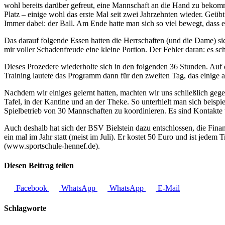
wohl bereits darüber gefreut, eine Mannschaft an die Hand zu bekom
Platz – einige wohl das erste Mal seit zwei Jahrzehnten wieder. Geü
Immer dabei: der Ball. Am Ende hatte man sich so viel bewegt, dass
Das darauf folgende Essen hatten die Herrschaften (und die Dame) sich
mir voller Schadenfreude eine kleine Portion. Der Fehler daran: es s
Dieses Prozedere wiederholte sich in den folgenden 36 Stunden. Auf 
Training lautete das Programm dann für den zweiten Tag, das einige 
Nachdem wir einiges gelernt hatten, machten wir uns schließlich geg
Tafel, in der Kantine und an der Theke. So unterhielt man sich beisp
Spielbetrieb von 30 Mannschaften zu koordinieren. Es sind Kontakte 
Auch deshalb hat sich der BSV Bielstein dazu entschlossen, die Fin
ein mal im Jahr statt (meist im Juli). Er kostet 50 Euro und ist jedem
(www.sportschule-hennef.de).
Diesen Beitrag teilen
Facebook
WhatsApp
WhatsApp
E-Mail
Schlagworte