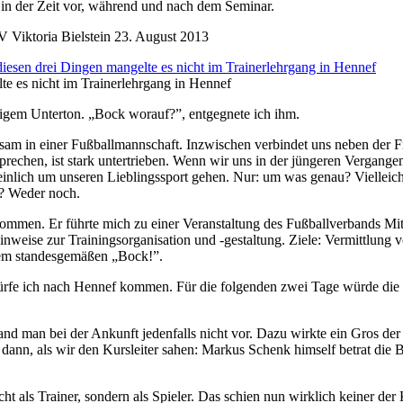
e in der Zeit vor, während und nach dem Seminar.
 Viktoria Bielstein
23. August 2013
te es nicht im Trainerlehrgang in Hennef
igem Unterton. „Bock worauf?”, entgegnete ich ihm.
nsam in einer Fußballmannschaft. Inzwischen verbindet uns neben der F
prechen, ist stark untertrieben. Wenn wir uns in der jüngeren Vergangen
inlich um unseren Lieblingssport gehen. Nur: um was genau? Vielleich
C? Weder noch.
ommen. Er führte mich zu einer Veranstaltung des Fußballverbands Mit
inweise zur Trainingsorganisation und -gestaltung. Ziele: Vermittlung v
inem standesgemäßen „Bock!”.
dürfe ich nach Hennef kommen. Für die folgenden zwei Tage würde die
d man bei der Ankunft jedenfalls nicht vor. Dazu wirkte ein Gros der a
ann, als wir den Kursleiter sahen: Markus Schenk himself betrat die 
cht als Trainer, sondern als Spieler. Das schien nun wirklich keiner de