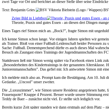
zwei Tage vor Ort und berichtet an dieser Stelle über seine Eindrück
Text:
Benjamin Gries
BSV
Zeige Bild in Lightbox
Theorie, Praxis und gutes Essen - an diesen drei Dingen mangel
Eines Tages rief Simon mich an. „Bock?”, fragte Simon mit ungeduld
Ich kenne Simon schon lange. Vor einigen Jahren spielten wir gemei
als Trainer. Bloß von einer Fußball-Leidenschaft beider Personen zu s
Sache: Fußball. Dementsprechend dürfte es auch dieses Mal wahrsche
Besuch als Zaungast eines Trainings der Jugendmannschaften des F
Stattdessen ließ mir Simon wenig später via Facebook einen Link zuk
„Besonderheiten des Kindertrainings in der genannten Altersklasse. H
Juniorenmannschaften”. Das gefiel mir. Ich antwortete Simon mit e
Ich meldete mich also an. Prompt kam die Bestätigung. Am 10. Juli 
Gedanke. „Uncool” unser zweiter.
Die „Luxuszimmer”, wie Simon unsere Residenz angepriesen hatte, fan
Frauenquote? Knappe 4 Prozent. Besser wurde unsere Stimmung erst d
Teddy de Baer – zunächst nicht viel. Er stellte sich lediglich vor.
Bereits kurze Zeit später standen wir dann erstmals auf dem Platz – ni