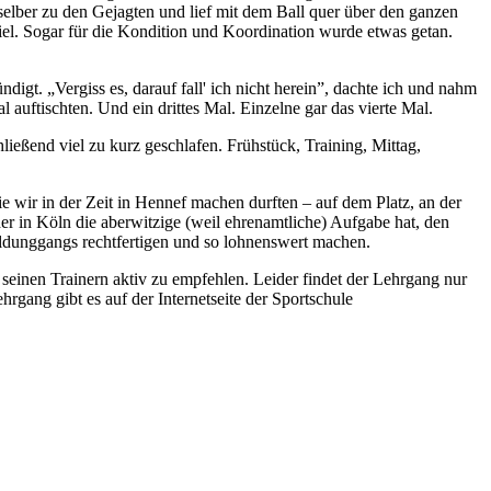
elber zu den Gejagten und lief mit dem Ball quer über den ganzen
iel. Sogar für die Kondition und Koordination wurde etwas getan.
igt. „Vergiss es, darauf fall' ich nicht herein”, dachte ich und nahm
auftischten. Und ein drittes Mal. Einzelne gar das vierte Mal.
ießend viel zu kurz geschlafen. Frühstück, Training, Mittag,
 wir in der Zeit in Hennef machen durften – auf dem Platz, an der
der in Köln die aberwitzige (weil ehrenamtliche) Aufgabe hat, den
ildunggangs rechtfertigen und so lohnenswert machen.
einen Trainern aktiv zu empfehlen. Leider findet der Lehrgang nur
hrgang gibt es auf der Internetseite der Sportschule