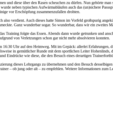
men und diese über den Rasen scheuchen zu dürfen. Nun gehörte man s
bt wurde neben typischen Aufwärmabläufen auch das (un)sichere Passsp
 einige vor Erschöpfung zusammenzufallen drohten.
 also verdient. Auch dieses hatte Simon im Vorfeld großspurig angekünd
chmeckte. Ganz wunderbar sogar. So wunderbar, dass wir ein zweites Mal 
das Training folgte das Essen. Abends dann wurde getrunken und anschl
aufgrund von Verletzungen schon gar nicht mehr absolvieren konnten.
en 16:30 Uhr auf den Heimweg. Mit im Gepäck: allerlei Erfahrungen, die
ielsweise in gemütlicher Runde mit dem sportlichen Leiter Hohenlinds, 
und Eindrücke wie diese, die den Besuch eines derartigen Trainerfortb
anzierung dieses Lehrgangs zu übernehmen und den Besuch desselbigen s
 Trainer – ob jung oder alt – zu empfehlen. Weitere Informationen zum Le