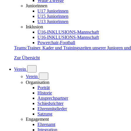
Wilde Zwerge
Juniorinnen
U17 Juniorinnen
U15 Juniorinnen
U13 Juniorinnen
Inklusion
Ü16-INKLUSIONS-Mannschaft
U16-INKLUSIONS-Mannschaft
Powerchair-Football
Teams
:
Trainer, Kader und Trainingszeiten unserer Junioren un
Zur Übersicht
Verein
Verein
Organisation
Porträt
Historie
Ansprechpartner
Schiedsrichter
Ehrenmitglieder
Satzung
Engagement
Ehrenamt
Integration