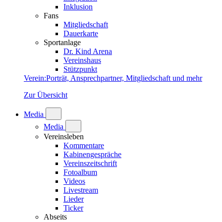
Inklusion
Fans
Mitgliedschaft
Dauerkarte
Sportanlage
Dr. Kind Arena
Vereinshaus
Stützpunkt
Verein
:
Porträt, Ansprechpartner, Mitgliedschaft und mehr
Zur Übersicht
Media
Media
Vereinsleben
Kommentare
Kabinengespräche
Vereinszeitschrift
Fotoalbum
Videos
Livestream
Lieder
Ticker
Abseits