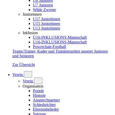
U8 Junioren
U7 Junioren
Wilde Zwerge
Juniorinnen
U17 Juniorinnen
U15 Juniorinnen
U13 Juniorinnen
Inklusion
Ü16-INKLUSIONS-Mannschaft
U16-INKLUSIONS-Mannschaft
Powerchair-Football
Teams
:
Trainer, Kader und Trainingszeiten unserer Junioren
und Senioren
Zur Übersicht
Verein
Verein
Organisation
Porträt
Historie
Ansprechpartner
Schiedsrichter
Ehrenmitglieder
Satzung