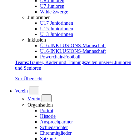
U8 Junioren
U7 Junioren
Wilde Zwerge
Juniorinnen
U17 Juniorinnen
U15 Juniorinnen
U13 Juniorinnen
Inklusion
Ü16-INKLUSIONS-Mannschaft
U16-INKLUSIONS-Mannschaft
Powerchair-Football
Teams
:
Trainer, Kader und Trainingszeiten unserer Junioren
und Senioren
Zur Übersicht
Verein
Verein
Organisation
Porträt
Historie
Ansprechpartner
Schiedsrichter
Ehrenmitglieder
Satzung