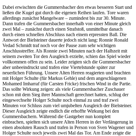
Dabei erwischten die Gummersbacher den etwas besseren Start und
ließen die Kugel gut durch die eigenen Reihen laufen. Tore waren
allerdings zunächst Mangelware – zumindest bis zur 30. Minute.
Dann trafen die Gummersbacher innerhalb von einer Minute gleich
zwei Mal – zunächst durch einen Strafstoß, unmittelbar danach
durch einen schnellen Abschluss nach einem erpressten Ball. Die
Antwort der Bielsteiner dauerte jedoch nicht lang: Ronnie Ronald
Vedad Schmidt traf noch vor der Pause zum sehr wichtigen
Anschlusstreffer. Als Ronnie zwei Minuten nach der Halbzeit mit
seinem zweiten Tor den Ausgleich erzielte, schien das Spiel wieder
vollkommen offen zu sein. Leider zeigten sich die Gummersbacher
aber unbeeindruckt und trafen eine Viertelstunde später zur
neuerlichen Führung. Unsere Alten Herren reagierten und brachten
mit Holger Schulte (für Markus Gehle) und dem angeschlagenen
Mohamed Imharraf (für Carsten Fricke) frischen Wind in die Partie.
Das sollte Wirkung zeigen: als viele Gummersbacher Zuschauer
schon mit dem Sieg ihrer Mannschaft gerechnet hatten, schlug der
eingewechselte Holger Schulte noch einmal zu und traf zwei
Minuten vor Schluss zum viel umjubelten Ausgleich der Bielsteiner.
Dieser Ausgleich zeigte endlich die erhoffte Wirkung bei den
Gummersbachern. Während die Gastgeber nun komplett
einbrachen, spielten sich unsere Alten Herren in der Verlängerung in
einen absoluten Rausch und trafen in Person von Sven Wagener und
Holger Schulte noch jeweils zwei Mal das Tor. Am Ende zeigte die