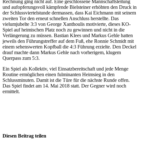
Rechnung ging nicht auf. Eine geschlossene Mannschaftsleitung
und aufopferungsvoll kämpfende Bielsteiner erhöhten den Druck in
der Schlussviertelstunde dermassen, dass Kai Eichmann mit seinem
zweiten Tor den erneut schnellen Anschluss herstellte. Das
vielumjubelte 3:3 von George Xanthoulis motivierte, dieses KO-
Spiel auf heimischen Platz noch zu gewinnen und nicht in die
Verlängerung zu müssen. Bastian Klees und Markus Gehle hatten
jeweils den Führungstreffer auf dem Fuß, ehe Ronnie Schmidt mit
einem sehenswerten Kopfball die 4:3 Führung erzielte. Den Deckel
drauf machte dann Markus Gehle nach vorherigem, klugem
Querpass zum 5:3.
Ein Spiel als Kollektiv, viel Einsatzbereitschaft und jede Menge
Routine ermöglichen einen fulminanten Heimsieg in den
Schlussminuten. Damit ist die Türe für die nächste Runde offen.
Das Spiel findet am 14. Mai 2018 statt. Der Gegner wird noch
ermittelt.
Diesen Beitrag teilen