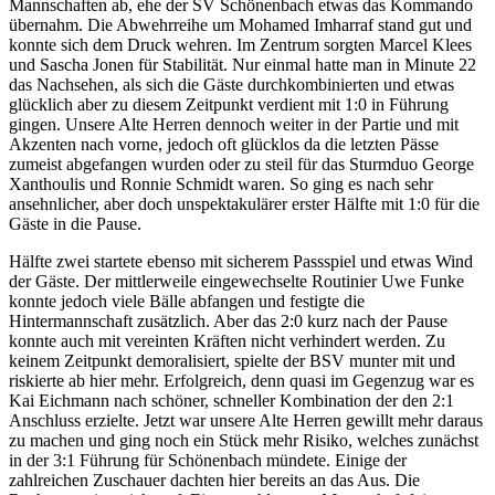
Mannschaften ab, ehe der SV Schönenbach etwas das Kommando
übernahm. Die Abwehrreihe um Mohamed Imharraf stand gut und
konnte sich dem Druck wehren. Im Zentrum sorgten Marcel Klees
und Sascha Jonen für Stabilität. Nur einmal hatte man in Minute 22
das Nachsehen, als sich die Gäste durchkombinierten und etwas
glücklich aber zu diesem Zeitpunkt verdient mit 1:0 in Führung
gingen. Unsere Alte Herren dennoch weiter in der Partie und mit
Akzenten nach vorne, jedoch oft glücklos da die letzten Pässe
zumeist abgefangen wurden oder zu steil für das Sturmduo George
Xanthoulis und Ronnie Schmidt waren. So ging es nach sehr
ansehnlicher, aber doch unspektakulärer erster Hälfte mit 1:0 für die
Gäste in die Pause.
Hälfte zwei startete ebenso mit sicherem Passspiel und etwas Wind
der Gäste. Der mittlerweile eingewechselte Routinier Uwe Funke
konnte jedoch viele Bälle abfangen und festigte die
Hintermannschaft zusätzlich. Aber das 2:0 kurz nach der Pause
konnte auch mit vereinten Kräften nicht verhindert werden. Zu
keinem Zeitpunkt demoralisiert, spielte der BSV munter mit und
riskierte ab hier mehr. Erfolgreich, denn quasi im Gegenzug war es
Kai Eichmann nach schöner, schneller Kombination der den 2:1
Anschluss erzielte. Jetzt war unsere Alte Herren gewillt mehr daraus
zu machen und ging noch ein Stück mehr Risiko, welches zunächst
in der 3:1 Führung für Schönenbach mündete. Einige der
zahlreichen Zuschauer dachten hier bereits an das Aus. Die