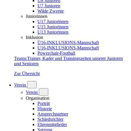
U8 Junioren
U7 Junioren
Wilde Zwerge
Juniorinnen
U17 Juniorinnen
U15 Juniorinnen
U13 Juniorinnen
Inklusion
Ü16-INKLUSIONS-Mannschaft
U16-INKLUSIONS-Mannschaft
Powerchair-Football
Teams
:
Trainer, Kader und Trainingszeiten unserer Junioren
und Senioren
Zur Übersicht
Verein
Verein
Organisation
Porträt
Historie
Ansprechpartner
Schiedsrichter
Ehrenmitglieder
Satzung