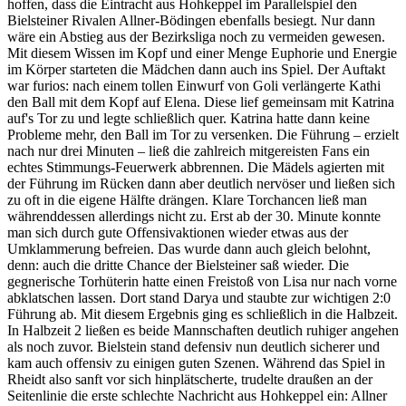
hoffen, dass die Eintracht aus Hohkeppel im Parallelspiel den
Bielsteiner Rivalen Allner-Bödingen ebenfalls besiegt. Nur dann
wäre ein Abstieg aus der Bezirksliga noch zu vermeiden gewesen.
Mit diesem Wissen im Kopf und einer Menge Euphorie und Energie
im Körper starteten die Mädchen dann auch ins Spiel. Der Auftakt
war furios: nach einem tollen Einwurf von Goli verlängerte Kathi
den Ball mit dem Kopf auf Elena. Diese lief gemeinsam mit Katrina
auf's Tor zu und legte schließlich quer. Katrina hatte dann keine
Probleme mehr, den Ball im Tor zu versenken. Die Führung – erzielt
nach nur drei Minuten – ließ die zahlreich mitgereisten Fans ein
echtes Stimmungs-Feuerwerk abbrennen. Die Mädels agierten mit
der Führung im Rücken dann aber deutlich nervöser und ließen sich
zu oft in die eigene Hälfte drängen. Klare Torchancen ließ man
währenddessen allerdings nicht zu. Erst ab der 30. Minute konnte
man sich durch gute Offensivaktionen wieder etwas aus der
Umklammerung befreien. Das wurde dann auch gleich belohnt,
denn: auch die dritte Chance der Bielsteiner saß wieder. Die
gegnerische Torhüterin hatte einen Freistoß von Lisa nur nach vorne
abklatschen lassen. Dort stand Darya und staubte zur wichtigen 2:0
Führung ab. Mit diesem Ergebnis ging es schließlich in die Halbzeit.
In Halbzeit 2 ließen es beide Mannschaften deutlich ruhiger angehen
als noch zuvor. Bielstein stand defensiv nun deutlich sicherer und
kam auch offensiv zu einigen guten Szenen. Während das Spiel in
Rheidt also sanft vor sich hinplätscherte, trudelte draußen an der
Seitenlinie die erste schlechte Nachricht aus Hohkeppel ein: Allner