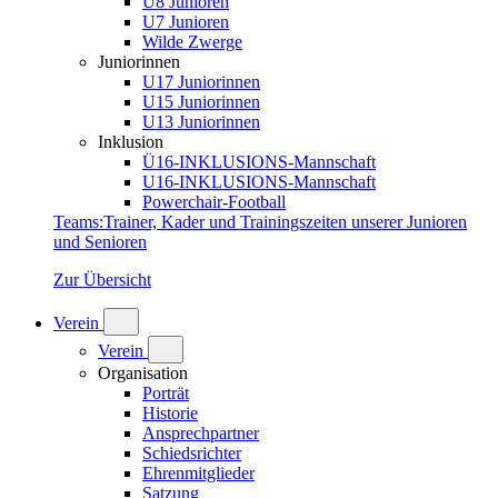
U8 Junioren
U7 Junioren
Wilde Zwerge
Juniorinnen
U17 Juniorinnen
U15 Juniorinnen
U13 Juniorinnen
Inklusion
Ü16-INKLUSIONS-Mannschaft
U16-INKLUSIONS-Mannschaft
Powerchair-Football
Teams
:
Trainer, Kader und Trainingszeiten unserer Junioren
und Senioren
Zur Übersicht
Verein
Verein
Organisation
Porträt
Historie
Ansprechpartner
Schiedsrichter
Ehrenmitglieder
Satzung