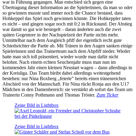
war in Führung gegangen. Man entschied sich gegen eine
Übertragung dieser Information an die Spielerinnen, da man so oder
so gewinnen musste und immer noch die Chance bestand, dass
Hohkeppel das Spiel noch gewinnen könnte. Die Hohkeppler taten
es nicht – und gingen sogar noch mit 0:2 in Rückstand. Der Abstieg
war damit so gut wie besiegelt – daran änderten auch die zwei
späten Gegentore in der Nachspielzeit der Partie nichts mehr.
Unmittelbar nach dem Ausgleich pfiff der eigentlich recht gute
Schiedsrichter die Partie ab. Mit Tränen in den Augen sanken einige
Spielerinnen und das Trainerteam nach dem Abpfiff nieder. Wieder
hatte man sich toll präsentiert, wieder wurde man dafür nicht
belohnt. Nach einem echten Seuchenjahr muss man nun im
kommenden Jahr einen kleinen Neustart wagen – dann allerdings in
der Kreisliga. Das Team bleibt dabei allerdings weitestgehend
bestehen: nur Nina Boxberg „feierte” bereits einen tränenreichen
Abschied von der Mannschaft. Für Nina rückt Ronja aus den U17
Mädchen in den Damenbereich: sie verstärkt ab sofort das Team um
Trainerin Conny Pothmann und Thomas Tröster.
Zum Ticker
Zeige Bild in Lightbox
Zeige Bild in Lightbox