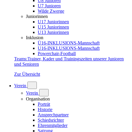
U8 Junioren
U7 Junioren
Wilde Zwerge
Juniorinnen
U17 Juniorinnen
U15 Juniorinnen
U13 Juniorinnen
Inklusion
Ü16-INKLUSIONS-Mannschaft
U16-INKLUSIONS-Mannschaft
Powerchair-Football
Teams
:
Trainer, Kader und Trainingszeiten unserer Junioren
und Senioren
Zur Übersicht
Verein
Verein
Organisation
Porträt
Historie
Ansprechpartner
Schiedsrichter
Ehrenmitglieder
Satzung