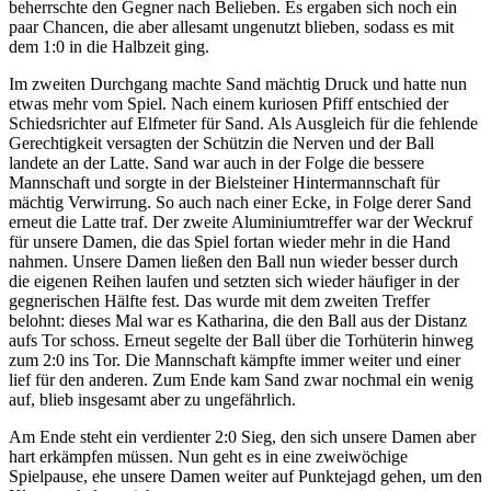
beherrschte den Gegner nach Belieben. Es ergaben sich noch ein
paar Chancen, die aber allesamt ungenutzt blieben, sodass es mit
dem 1:0 in die Halbzeit ging.
Im zweiten Durchgang machte Sand mächtig Druck und hatte nun
etwas mehr vom Spiel. Nach einem kuriosen Pfiff entschied der
Schiedsrichter auf Elfmeter für Sand. Als Ausgleich für die fehlende
Gerechtigkeit versagten der Schützin die Nerven und der Ball
landete an der Latte. Sand war auch in der Folge die bessere
Mannschaft und sorgte in der Bielsteiner Hintermannschaft für
mächtig Verwirrung. So auch nach einer Ecke, in Folge derer Sand
erneut die Latte traf. Der zweite Aluminiumtreffer war der Weckruf
für unsere Damen, die das Spiel fortan wieder mehr in die Hand
nahmen. Unsere Damen ließen den Ball nun wieder besser durch
die eigenen Reihen laufen und setzten sich wieder häufiger in der
gegnerischen Hälfte fest. Das wurde mit dem zweiten Treffer
belohnt: dieses Mal war es Katharina, die den Ball aus der Distanz
aufs Tor schoss. Erneut segelte der Ball über die Torhüterin hinweg
zum 2:0 ins Tor. Die Mannschaft kämpfte immer weiter und einer
lief für den anderen. Zum Ende kam Sand zwar nochmal ein wenig
auf, blieb insgesamt aber zu ungefährlich.
Am Ende steht ein verdienter 2:0 Sieg, den sich unsere Damen aber
hart erkämpfen müssen. Nun geht es in eine zweiwöchige
Spielpause, ehe unsere Damen weiter auf Punktejagd gehen, um den