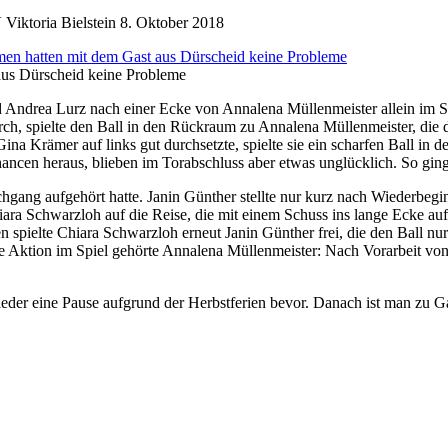
Viktoria Bielstein
8. Oktober 2018
aus Dürscheid keine Probleme
d Andrea Lurz nach einer Ecke von Annalena Müllenmeister allein im S
ch, spielte den Ball in den Rückraum zu Annalena Müllenmeister, die de
a Krämer auf links gut durchsetzte, spielte sie ein scharfen Ball in 
Chancen heraus, blieben im Torabschluss aber etwas unglücklich. So gi
ang aufgehört hatte. Janin Günther stellte nur kurz nach Wiederbegi
iara Schwarzloh auf die Reise, die mit einem Schuss ins lange Ecke au
ielte Chiara Schwarzloh erneut Janin Günther frei, die den Ball nur n
zte Aktion im Spiel gehörte Annalena Müllenmeister: Nach Vorarbeit von
wieder eine Pause aufgrund der Herbstferien bevor. Danach ist man zu 