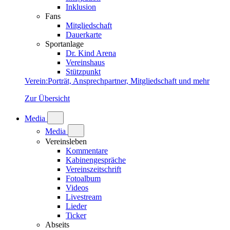
Inklusion
Fans
Mitgliedschaft
Dauerkarte
Sportanlage
Dr. Kind Arena
Vereinshaus
Stützpunkt
Verein
:
Porträt, Ansprechpartner, Mitgliedschaft und mehr
Zur Übersicht
Media
Media
Vereinsleben
Kommentare
Kabinengespräche
Vereinszeitschrift
Fotoalbum
Videos
Livestream
Lieder
Ticker
Abseits