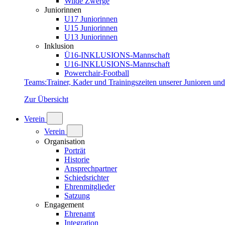
Wilde Zwerge
Juniorinnen
U17 Juniorinnen
U15 Juniorinnen
U13 Juniorinnen
Inklusion
Ü16-INKLUSIONS-Mannschaft
U16-INKLUSIONS-Mannschaft
Powerchair-Football
Teams
:
Trainer, Kader und Trainingszeiten unserer Junioren un
Zur Übersicht
Verein
Verein
Organisation
Porträt
Historie
Ansprechpartner
Schiedsrichter
Ehrenmitglieder
Satzung
Engagement
Ehrenamt
Integration