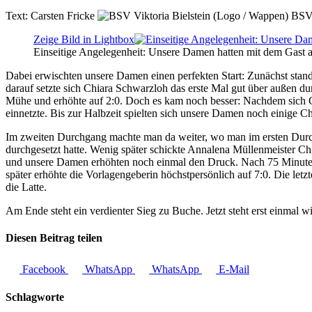
Text:
Carsten Fricke
BSV 
Zeige Bild in Lightbox
Einseitige Angelegenheit: Unsere Damen hatten mit dem Gast 
Dabei erwischten unsere Damen einen perfekten Start: Zunächst stan
darauf setzte sich Chiara Schwarzloh das erste Mal gut über außen dur
Mühe und erhöhte auf 2:0. Doch es kam noch besser: Nachdem sich Gin
einnetzte. Bis zur Halbzeit spielten sich unsere Damen noch einige 
Im zweiten Durchgang machte man da weiter, wo man im ersten Durchg
durchgesetzt hatte. Wenig später schickte Annalena Müllenmeister Ch
und unsere Damen erhöhten noch einmal den Druck. Nach 75 Minuten sp
später erhöhte die Vorlagengeberin höchstpersönlich auf 7:0. Die let
die Latte.
Am Ende steht ein verdienter Sieg zu Buche. Jetzt steht erst einmal 
Diesen Beitrag teilen
Facebook
WhatsApp
WhatsApp
E-Mail
Schlagworte