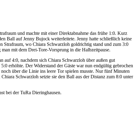
trafraum und machte mit einer Direktabnahme das frühe 1:0. Kurz
n Ball auf Jenny Bujock weiterleitete. Jenny hatte schließlich keine
den Strafraum, wo Chiara Schwarzloh goldrichtig stand und zum 3:0
ng man mit dem Drei-Tore-Vorsprung in die Halbzeitpause.
nn auf 4:0, nachdem sich Chiara Schwarzloh über außen gut
f 5:0 erhöhte. Der Widerstand der Gäste war nun endgültig gebrochen
och über die Linie ins leere Tor spielen musste. Nur fünf Minuten
 Chiara Schwarzloh setzte sie den Ball aus der Distanz zum 8:0 unter
Gast bei der TuRa Dieringhausen.