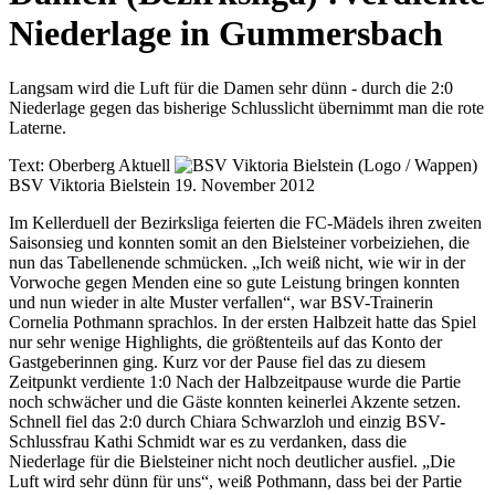
Niederlage in Gummersbach
Langsam wird die Luft für die Damen sehr dünn - durch die 2:0
Niederlage gegen das bisherige Schlusslicht übernimmt man die rote
Laterne.
Text:
Oberberg Aktuell
BSV Viktoria Bielstein
19. November 2012
Im Kellerduell der Bezirksliga feierten die FC-Mädels ihren zweiten
Saisonsieg und konnten somit an den Bielsteiner vorbeiziehen, die
nun das Tabellenende schmücken. „Ich weiß nicht, wie wir in der
Vorwoche gegen Menden eine so gute Leistung bringen konnten
und nun wieder in alte Muster verfallen“, war BSV-Trainerin
Cornelia Pothmann sprachlos. In der ersten Halbzeit hatte das Spiel
nur sehr wenige Highlights, die größtenteils auf das Konto der
Gastgeberinnen ging. Kurz vor der Pause fiel das zu diesem
Zeitpunkt verdiente 1:0 Nach der Halbzeitpause wurde die Partie
noch schwächer und die Gäste konnten keinerlei Akzente setzen.
Schnell fiel das 2:0 durch Chiara Schwarzloh und einzig BSV-
Schlussfrau Kathi Schmidt war es zu verdanken, dass die
Niederlage für die Bielsteiner nicht noch deutlicher ausfiel. „Die
Luft wird sehr dünn für uns“, weiß Pothmann, dass bei der Partie