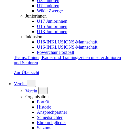
U8 Junioren
U7 Junioren
Wilde Zwerge
Juniorinnen
U17 Juniorinnen
U15 Juniorinnen
U13 Juniorinnen
Inklusion
Ü16-INKLUSIONS-Mannschaft
U16-INKLUSIONS-Mannschaft
Powerchair-Football
Teams
:
Trainer, Kader und Trainingszeiten unserer Junioren
und Senioren
Zur Übersicht
Verein
Verein
Organisation
Porträt
Historie
Ansprechpartner
Schiedsrichter
Ehrenmitglieder
Satzung