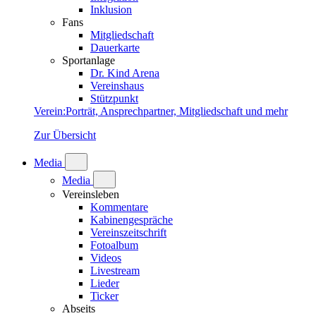
Inklusion
Fans
Mitgliedschaft
Dauerkarte
Sportanlage
Dr. Kind Arena
Vereinshaus
Stützpunkt
Verein
:
Porträt, Ansprechpartner, Mitgliedschaft und mehr
Zur Übersicht
Media
Media
Vereinsleben
Kommentare
Kabinengespräche
Vereinszeitschrift
Fotoalbum
Videos
Livestream
Lieder
Ticker
Abseits