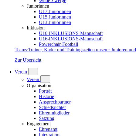
Wilde Zwerge
Juniorinnen
U17 Juniorinnen
U15 Juniorinnen
U13 Juniorinnen
Inklusion
Ü16-INKLUSIONS-Mannschaft
U16-INKLUSIONS-Mannschaft
Powerchair-Football
Teams
:
Trainer, Kader und Trainingszeiten unserer Junioren un
Zur Übersicht
Verein
Verein
Organisation
Porträt
Historie
Ansprechpartner
Schiedsrichter
Ehrenmitglieder
Satzung
Engagement
Ehrenamt
Integration