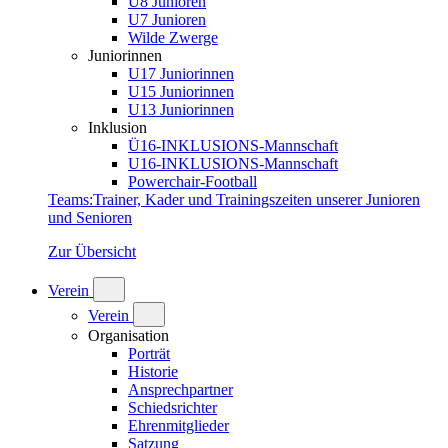
U8 Junioren
U7 Junioren
Wilde Zwerge
Juniorinnen
U17 Juniorinnen
U15 Juniorinnen
U13 Juniorinnen
Inklusion
Ü16-INKLUSIONS-Mannschaft
U16-INKLUSIONS-Mannschaft
Powerchair-Football
Teams
:
Trainer, Kader und Trainingszeiten unserer Junioren
und Senioren
Zur Übersicht
Verein
Verein
Organisation
Porträt
Historie
Ansprechpartner
Schiedsrichter
Ehrenmitglieder
Satzung