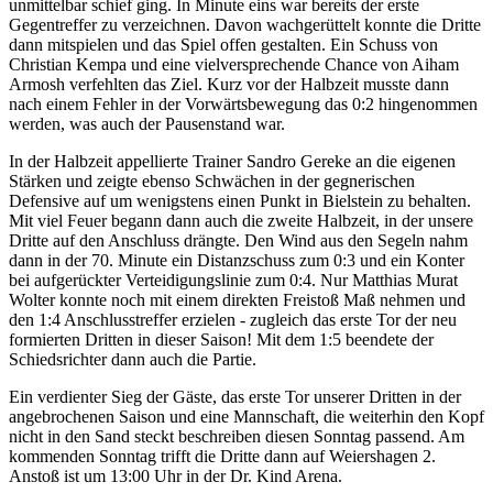
unmittelbar schief ging. In Minute eins war bereits der erste
Gegentreffer zu verzeichnen. Davon wachgerüttelt konnte die Dritte
dann mitspielen und das Spiel offen gestalten. Ein Schuss von
Christian Kempa und eine vielversprechende Chance von Aiham
Armosh verfehlten das Ziel. Kurz vor der Halbzeit musste dann
nach einem Fehler in der Vorwärtsbewegung das 0:2 hingenommen
werden, was auch der Pausenstand war.
In der Halbzeit appellierte Trainer Sandro Gereke an die eigenen
Stärken und zeigte ebenso Schwächen in der gegnerischen
Defensive auf um wenigstens einen Punkt in Bielstein zu behalten.
Mit viel Feuer begann dann auch die zweite Halbzeit, in der unsere
Dritte auf den Anschluss drängte. Den Wind aus den Segeln nahm
dann in der 70. Minute ein Distanzschuss zum 0:3 und ein Konter
bei aufgerückter Verteidigungslinie zum 0:4. Nur Matthias Murat
Wolter konnte noch mit einem direkten Freistoß Maß nehmen und
den 1:4 Anschlusstreffer erzielen - zugleich das erste Tor der neu
formierten Dritten in dieser Saison! Mit dem 1:5 beendete der
Schiedsrichter dann auch die Partie.
Ein verdienter Sieg der Gäste, das erste Tor unserer Dritten in der
angebrochenen Saison und eine Mannschaft, die weiterhin den Kopf
nicht in den Sand steckt beschreiben diesen Sonntag passend. Am
kommenden Sonntag trifft die Dritte dann auf Weiershagen 2.
Anstoß ist um 13:00 Uhr in der Dr. Kind Arena.