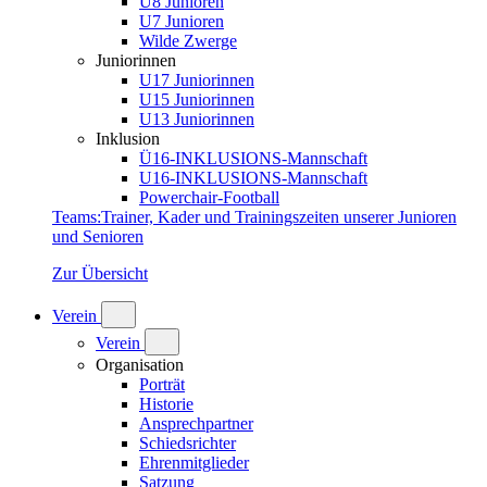
U8 Junioren
U7 Junioren
Wilde Zwerge
Juniorinnen
U17 Juniorinnen
U15 Juniorinnen
U13 Juniorinnen
Inklusion
Ü16-INKLUSIONS-Mannschaft
U16-INKLUSIONS-Mannschaft
Powerchair-Football
Teams
:
Trainer, Kader und Trainingszeiten unserer Junioren
und Senioren
Zur Übersicht
Verein
Verein
Organisation
Porträt
Historie
Ansprechpartner
Schiedsrichter
Ehrenmitglieder
Satzung