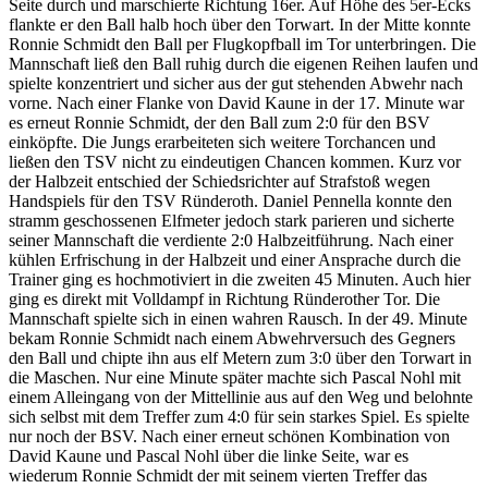
Seite durch und marschierte Richtung 16er. Auf Höhe des 5er-Ecks
flankte er den Ball halb hoch über den Torwart. In der Mitte konnte
Ronnie Schmidt den Ball per Flugkopfball im Tor unterbringen. Die
Mannschaft ließ den Ball ruhig durch die eigenen Reihen laufen und
spielte konzentriert und sicher aus der gut stehenden Abwehr nach
vorne. Nach einer Flanke von David Kaune in der 17. Minute war
es erneut Ronnie Schmidt, der den Ball zum 2:0 für den BSV
einköpfte. Die Jungs erarbeiteten sich weitere Torchancen und
ließen den TSV nicht zu eindeutigen Chancen kommen. Kurz vor
der Halbzeit entschied der Schiedsrichter auf Strafstoß wegen
Handspiels für den TSV Ründeroth. Daniel Pennella konnte den
stramm geschossenen Elfmeter jedoch stark parieren und sicherte
seiner Mannschaft die verdiente 2:0 Halbzeitführung. Nach einer
kühlen Erfrischung in der Halbzeit und einer Ansprache durch die
Trainer ging es hochmotiviert in die zweiten 45 Minuten. Auch hier
ging es direkt mit Volldampf in Richtung Ründerother Tor. Die
Mannschaft spielte sich in einen wahren Rausch. In der 49. Minute
bekam Ronnie Schmidt nach einem Abwehrversuch des Gegners
den Ball und chipte ihn aus elf Metern zum 3:0 über den Torwart in
die Maschen. Nur eine Minute später machte sich Pascal Nohl mit
einem Alleingang von der Mittellinie aus auf den Weg und belohnte
sich selbst mit dem Treffer zum 4:0 für sein starkes Spiel. Es spielte
nur noch der BSV. Nach einer erneut schönen Kombination von
David Kaune und Pascal Nohl über die linke Seite, war es
wiederum Ronnie Schmidt der mit seinem vierten Treffer das