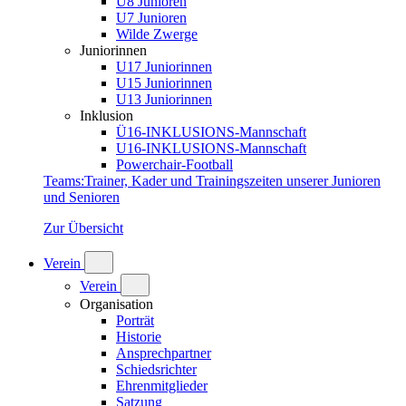
U8 Junioren
U7 Junioren
Wilde Zwerge
Juniorinnen
U17 Juniorinnen
U15 Juniorinnen
U13 Juniorinnen
Inklusion
Ü16-INKLUSIONS-Mannschaft
U16-INKLUSIONS-Mannschaft
Powerchair-Football
Teams
:
Trainer, Kader und Trainingszeiten unserer Junioren
und Senioren
Zur Übersicht
Verein
Verein
Organisation
Porträt
Historie
Ansprechpartner
Schiedsrichter
Ehrenmitglieder
Satzung