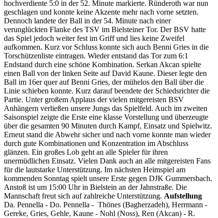
hochverdiente 5:0 in der 52. Minute markierte. Ründeroth war nun
geschlagen und konnte keine Akzente mehr nach vorne setzten.
Dennoch landete der Ball in der 54. Minute nach einer
verunglückten Flanke des TSV im Bielsteiner Tor. Der BSV hatte
das Spiel jedoch weiter fest im Griff und lies keine Zweifel
aufkommen. Kurz vor Schluss konnte sich auch Benni Gries in die
Torschützenliste eintragen. Wieder entstand das Tor zum 6:1
Endstand durch eine schöne Kombination. Serkan Akcan spielte
einen Ball von der linken Seite auf David Kaune. Dieser legte den
Ball im 16er quer auf Benni Gries, der mühelos den Ball über die
Linie schieben konnte. Kurz darauf beendete der Schiedsrichter die
Partie. Unter großem Applaus der vielen mitgereisten BSV
Anhängern verließen unsere Jungs das Spielfeld. Auch im zweiten
Saisonspiel zeigte die Erste eine klasse Vorstellung und überzeugte
über die gesamten 90 Minuten durch Kampf, Einsatz und Spielwitz.
Erneut stand die Abwehr sicher und nach vorne konnte man wieder
durch gute Kombinationen und Konzentration im Abschluss
glänzen. Ein großes Lob geht an alle Spieler für ihren
unermüdlichen Einsatz. Vielen Dank auch an alle mitgereisten Fans
für die lautstarke Unterstützung. Im nächsten Heimspiel am
kommenden Sonntag spielt unsere Erste gegen DJK Gummersbach.
Anstoß ist um 15:00 Uhr in Bielstein an der Jahnstraße. Die
Mannschaft freut sich auf zahlreiche Unterstützung.
Aufstellung
Da. Pennella - Do. Pennella - Thönes (Bagherzadeh), Herrmann -
Gereke, Gries, Gehle, Kaune - Nohl (Noss), Ren (Akcan) - R.