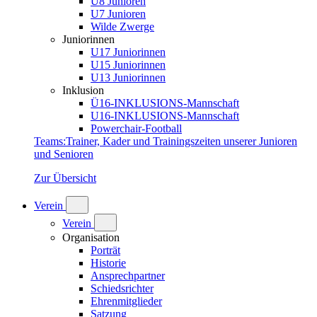
U8 Junioren
U7 Junioren
Wilde Zwerge
Juniorinnen
U17 Juniorinnen
U15 Juniorinnen
U13 Juniorinnen
Inklusion
Ü16-INKLUSIONS-Mannschaft
U16-INKLUSIONS-Mannschaft
Powerchair-Football
Teams
:
Trainer, Kader und Trainingszeiten unserer Junioren
und Senioren
Zur Übersicht
Verein
Verein
Organisation
Porträt
Historie
Ansprechpartner
Schiedsrichter
Ehrenmitglieder
Satzung