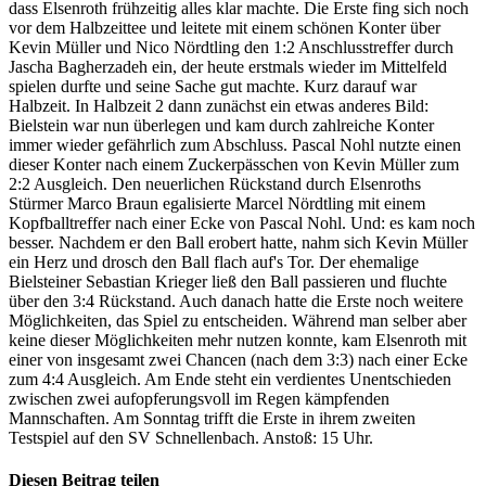
dass Elsenroth frühzeitig alles klar machte. Die Erste fing sich noch
vor dem Halbzeittee und leitete mit einem schönen Konter über
Kevin Müller und Nico Nördtling den 1:2 Anschlusstreffer durch
Jascha Bagherzadeh ein, der heute erstmals wieder im Mittelfeld
spielen durfte und seine Sache gut machte. Kurz darauf war
Halbzeit. In Halbzeit 2 dann zunächst ein etwas anderes Bild:
Bielstein war nun überlegen und kam durch zahlreiche Konter
immer wieder gefährlich zum Abschluss. Pascal Nohl nutzte einen
dieser Konter nach einem Zuckerpässchen von Kevin Müller zum
2:2 Ausgleich. Den neuerlichen Rückstand durch Elsenroths
Stürmer Marco Braun egalisierte Marcel Nördtling mit einem
Kopfballtreffer nach einer Ecke von Pascal Nohl. Und: es kam noch
besser. Nachdem er den Ball erobert hatte, nahm sich Kevin Müller
ein Herz und drosch den Ball flach auf's Tor. Der ehemalige
Bielsteiner Sebastian Krieger ließ den Ball passieren und fluchte
über den 3:4 Rückstand. Auch danach hatte die Erste noch weitere
Möglichkeiten, das Spiel zu entscheiden. Während man selber aber
keine dieser Möglichkeiten mehr nutzen konnte, kam Elsenroth mit
einer von insgesamt zwei Chancen (nach dem 3:3) nach einer Ecke
zum 4:4 Ausgleich. Am Ende steht ein verdientes Unentschieden
zwischen zwei aufopferungsvoll im Regen kämpfenden
Mannschaften. Am Sonntag trifft die Erste in ihrem zweiten
Testspiel auf den SV Schnellenbach. Anstoß: 15 Uhr.
Diesen Beitrag teilen