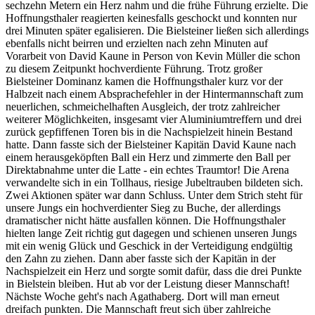
sechzehn Metern ein Herz nahm und die frühe Führung erzielte. Die
Hoffnungsthaler reagierten keinesfalls geschockt und konnten nur
drei Minuten später egalisieren. Die Bielsteiner ließen sich allerdings
ebenfalls nicht beirren und erzielten nach zehn Minuten auf
Vorarbeit von David Kaune in Person von Kevin Müller die schon
zu diesem Zeitpunkt hochverdiente Führung. Trotz großer
Bielsteiner Dominanz kamen die Hoffnungsthaler kurz vor der
Halbzeit nach einem Absprachefehler in der Hintermannschaft zum
neuerlichen, schmeichelhaften Ausgleich, der trotz zahlreicher
weiterer Möglichkeiten, insgesamt vier Aluminiumtreffern und drei
zurück gepfiffenen Toren bis in die Nachspielzeit hinein Bestand
hatte. Dann fasste sich der Bielsteiner Kapitän David Kaune nach
einem herausgeköpften Ball ein Herz und zimmerte den Ball per
Direktabnahme unter die Latte - ein echtes Traumtor! Die Arena
verwandelte sich in ein Tollhaus, riesige Jubeltrauben bildeten sich.
Zwei Aktionen später war dann Schluss. Unter dem Strich steht für
unsere Jungs ein hochverdienter Sieg zu Buche, der allerdings
dramatischer nicht hätte ausfallen können. Die Hoffnungsthaler
hielten lange Zeit richtig gut dagegen und schienen unseren Jungs
mit ein wenig Glück und Geschick in der Verteidigung endgültig
den Zahn zu ziehen. Dann aber fasste sich der Kapitän in der
Nachspielzeit ein Herz und sorgte somit dafür, dass die drei Punkte
in Bielstein bleiben. Hut ab vor der Leistung dieser Mannschaft!
Nächste Woche geht's nach Agathaberg. Dort will man erneut
dreifach punkten. Die Mannschaft freut sich über zahlreiche