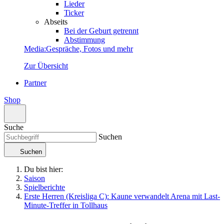
Lieder
Ticker
Abseits
Bei der Geburt getrennt
Abstimmung
Media
:
Gespräche, Fotos und mehr
Zur Übersicht
Partner
Shop
Suche
Suchen
Suchen
Du bist hier:
Saison
Spielberichte
Erste Herren (Kreisliga C): Kaune verwandelt Arena mit Last-
Minute-Treffer in Tollhaus