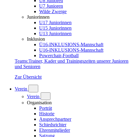
U8 Junioren
U7 Junioren
Wilde Zwerge
Juniorinnen
U17 Juniorinnen
U15 Juniorinnen
U13 Juniorinnen
Inklusion
Ü16-INKLUSIONS-Mannschaft
U16-INKLUSIONS-Mannschaft
Powerchair-Football
Teams
:
Trainer, Kader und Trainingszeiten unserer Junioren
und Senioren
Zur Übersicht
Verein
Verein
Organisation
Porträt
Historie
Ansprechpartner
Schiedsrichter
Ehrenmitglieder
Satzung