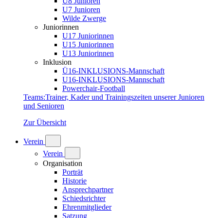
U8 Junioren
U7 Junioren
Wilde Zwerge
Juniorinnen
U17 Juniorinnen
U15 Juniorinnen
U13 Juniorinnen
Inklusion
Ü16-INKLUSIONS-Mannschaft
U16-INKLUSIONS-Mannschaft
Powerchair-Football
Teams
:
Trainer, Kader und Trainingszeiten unserer Junioren
und Senioren
Zur Übersicht
Verein
Verein
Organisation
Porträt
Historie
Ansprechpartner
Schiedsrichter
Ehrenmitglieder
Satzung