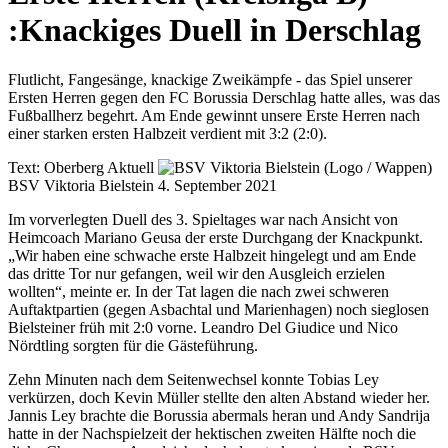
:
Knackiges Duell in Derschlag
Flutlicht, Fangesänge, knackige Zweikämpfe - das Spiel unserer
Ersten Herren gegen den FC Borussia Derschlag hatte alles, was das
Fußballherz begehrt. Am Ende gewinnt unsere Erste Herren nach
einer starken ersten Halbzeit verdient mit 3:2 (2:0).
Text:
Oberberg Aktuell
BSV Viktoria Bielstein
4. September 2021
Im vorverlegten Duell des 3. Spieltages war nach Ansicht von
Heimcoach Mariano Geusa der erste Durchgang der Knackpunkt.
„Wir haben eine schwache erste Halbzeit hingelegt und am Ende
das dritte Tor nur gefangen, weil wir den Ausgleich erzielen
wollten“, meinte er. In der Tat lagen die nach zwei schweren
Auftaktpartien (gegen Asbachtal und Marienhagen) noch sieglosen
Bielsteiner früh mit 2:0 vorne. Leandro Del Giudice und Nico
Nördtling sorgten für die Gästeführung.
Zehn Minuten nach dem Seitenwechsel konnte Tobias Ley
verkürzen, doch Kevin Müller stellte den alten Abstand wieder her.
Jannis Ley brachte die Borussia abermals heran und Andy Sandrija
hatte in der Nachspielzeit der hektischen zweiten Hälfte noch die