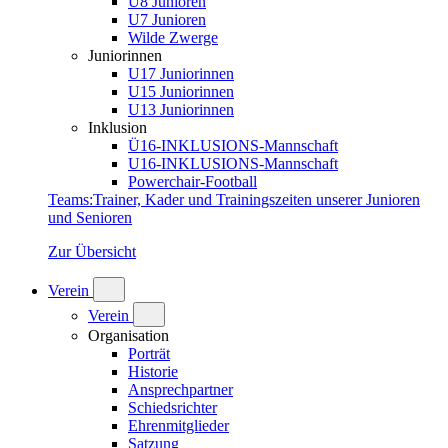
U8 Junioren
U7 Junioren
Wilde Zwerge
Juniorinnen
U17 Juniorinnen
U15 Juniorinnen
U13 Juniorinnen
Inklusion
Ü16-INKLUSIONS-Mannschaft
U16-INKLUSIONS-Mannschaft
Powerchair-Football
Teams
:
Trainer, Kader und Trainingszeiten unserer Junioren
und Senioren
Zur Übersicht
Verein
Verein
Organisation
Porträt
Historie
Ansprechpartner
Schiedsrichter
Ehrenmitglieder
Satzung