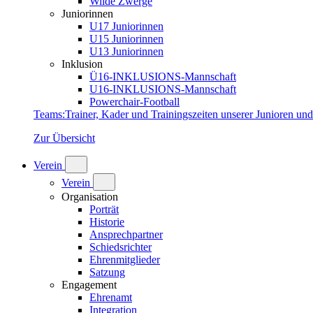
Wilde Zwerge
Juniorinnen
U17 Juniorinnen
U15 Juniorinnen
U13 Juniorinnen
Inklusion
Ü16-INKLUSIONS-Mannschaft
U16-INKLUSIONS-Mannschaft
Powerchair-Football
Teams
:
Trainer, Kader und Trainingszeiten unserer Junioren un
Zur Übersicht
Verein
Verein
Organisation
Porträt
Historie
Ansprechpartner
Schiedsrichter
Ehrenmitglieder
Satzung
Engagement
Ehrenamt
Integration