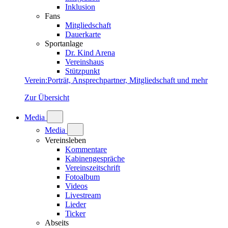
Inklusion
Fans
Mitgliedschaft
Dauerkarte
Sportanlage
Dr. Kind Arena
Vereinshaus
Stützpunkt
Verein
:
Porträt, Ansprechpartner, Mitgliedschaft und mehr
Zur Übersicht
Media
Media
Vereinsleben
Kommentare
Kabinengespräche
Vereinszeitschrift
Fotoalbum
Videos
Livestream
Lieder
Ticker
Abseits