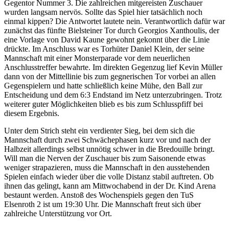
Gegentor Nummer 3. Die zahlreichen mitgereisten Zuschauer
wurden langsam nervös. Sollte das Spiel hier tatsächlich noch
einmal kippen? Die Antwortet lautete nein. Verantwortlich dafür war
zunächst das fünfte Bielsteiner Tor durch Georgios Xanthoulis, der
eine Vorlage von David Kaune gewohnt gekonnt über die Linie
drückte. Im Anschluss war es Torhüter Daniel Klein, der seine
Mannschaft mit einer Monsterparade vor dem neuerlichen
Anschlusstreffer bewahrte. Im direkten Gegenzug lief Kevin Müller
dann von der Mittellinie bis zum gegnerischen Tor vorbei an allen
Gegenspielern und hatte schließlich keine Mühe, den Ball zur
Entscheidung und dem 6:3 Endstand im Netz unterzubringen. Trotz
weiterer guter Möglichkeiten blieb es bis zum Schlusspfiff bei
diesem Ergebnis.
Unter dem Strich steht ein verdienter Sieg, bei dem sich die
Mannschaft durch zwei Schwächephasen kurz vor und nach der
Halbzeit allerdings selbst unnötig schwer in die Bredouille bringt.
Will man die Nerven der Zuschauer bis zum Saisonende etwas
weniger strapazieren, muss die Mannschaft in den ausstehenden
Spielen einfach wieder über die volle Distanz stabil auftreten. Ob
ihnen das gelingt, kann am Mittwochabend in der Dr. Kind Arena
bestaunt werden. Anstoß des Wochenspiels gegen den TuS
Elsenroth 2 ist um 19:30 Uhr. Die Mannschaft freut sich über
zahlreiche Unterstützung vor Ort.