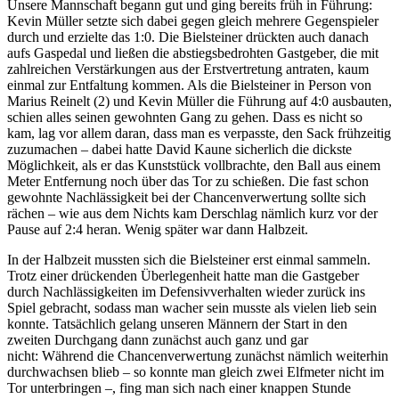
Unsere Mannschaft begann gut und ging bereits früh in Führung:
Kevin Müller setzte sich dabei gegen gleich mehrere Gegenspieler
durch und erzielte das 1:0. Die Bielsteiner drückten auch danach
aufs Gaspedal und ließen die abstiegsbedrohten Gastgeber, die mit
zahlreichen Verstärkungen aus der Erstvertretung antraten, kaum
einmal zur Entfaltung kommen. Als die Bielsteiner in Person von
Marius Reinelt (2) und Kevin Müller die Führung auf 4:0 ausbauten,
schien alles seinen gewohnten Gang zu gehen. Dass es nicht so
kam, lag vor allem daran, dass man es verpasste, den Sack frühzeitig
zuzumachen – dabei hatte David Kaune sicherlich die dickste
Möglichkeit, als er das Kunststück vollbrachte, den Ball aus einem
Meter Entfernung noch über das Tor zu schießen. Die fast schon
gewohnte Nachlässigkeit bei der Chancenverwertung sollte sich
rächen – wie aus dem Nichts kam Derschlag nämlich kurz vor der
Pause auf 2:4 heran. Wenig später war dann Halbzeit.
In der Halbzeit mussten sich die Bielsteiner erst einmal sammeln.
Trotz einer drückenden Überlegenheit hatte man die Gastgeber
durch Nachlässigkeiten im Defensivverhalten wieder zurück ins
Spiel gebracht, sodass man wacher sein musste als vielen lieb sein
konnte. Tatsächlich gelang unseren Männern der Start in den
zweiten Durchgang dann zunächst auch ganz und gar
nicht: Während die Chancenverwertung zunächst nämlich weiterhin
durchwachsen blieb – so konnte man gleich zwei Elfmeter nicht im
Tor unterbringen –, fing man sich nach einer knappen Stunde