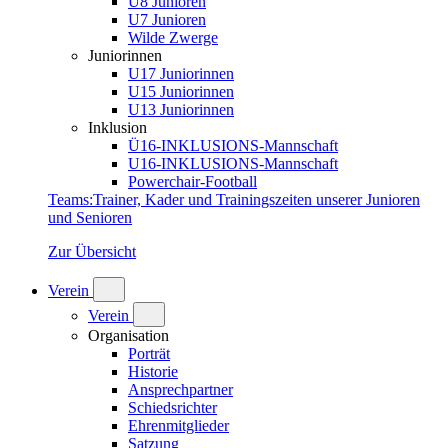
U8 Junioren
U7 Junioren
Wilde Zwerge
Juniorinnen
U17 Juniorinnen
U15 Juniorinnen
U13 Juniorinnen
Inklusion
Ü16-INKLUSIONS-Mannschaft
U16-INKLUSIONS-Mannschaft
Powerchair-Football
Teams
:
Trainer, Kader und Trainingszeiten unserer Junioren
und Senioren
Zur Übersicht
Verein
Verein
Organisation
Porträt
Historie
Ansprechpartner
Schiedsrichter
Ehrenmitglieder
Satzung