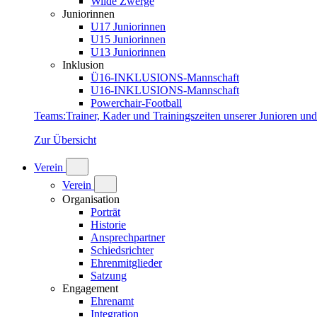
Wilde Zwerge
Juniorinnen
U17 Juniorinnen
U15 Juniorinnen
U13 Juniorinnen
Inklusion
Ü16-INKLUSIONS-Mannschaft
U16-INKLUSIONS-Mannschaft
Powerchair-Football
Teams
:
Trainer, Kader und Trainingszeiten unserer Junioren un
Zur Übersicht
Verein
Verein
Organisation
Porträt
Historie
Ansprechpartner
Schiedsrichter
Ehrenmitglieder
Satzung
Engagement
Ehrenamt
Integration