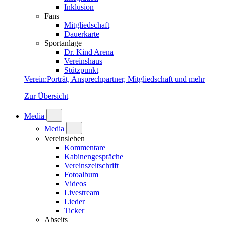
Inklusion
Fans
Mitgliedschaft
Dauerkarte
Sportanlage
Dr. Kind Arena
Vereinshaus
Stützpunkt
Verein
:
Porträt, Ansprechpartner, Mitgliedschaft und mehr
Zur Übersicht
Media
Media
Vereinsleben
Kommentare
Kabinengespräche
Vereinszeitschrift
Fotoalbum
Videos
Livestream
Lieder
Ticker
Abseits