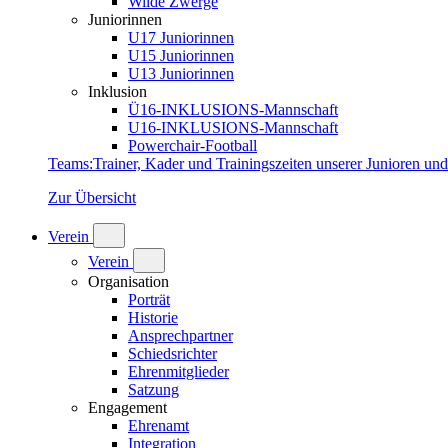
Wilde Zwerge
Juniorinnen
U17 Juniorinnen
U15 Juniorinnen
U13 Juniorinnen
Inklusion
Ü16-INKLUSIONS-Mannschaft
U16-INKLUSIONS-Mannschaft
Powerchair-Football
Teams
:
Trainer, Kader und Trainingszeiten unserer Junioren un
Zur Übersicht
Verein
Verein
Organisation
Porträt
Historie
Ansprechpartner
Schiedsrichter
Ehrenmitglieder
Satzung
Engagement
Ehrenamt
Integration