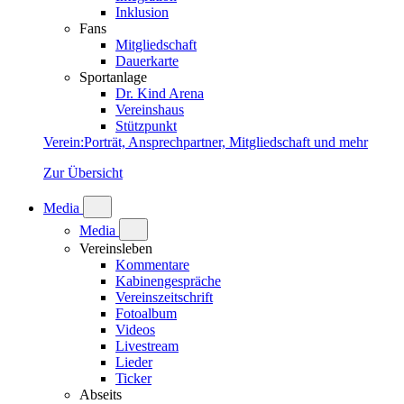
Inklusion
Fans
Mitgliedschaft
Dauerkarte
Sportanlage
Dr. Kind Arena
Vereinshaus
Stützpunkt
Verein
:
Porträt, Ansprechpartner, Mitgliedschaft und mehr
Zur Übersicht
Media
Media
Vereinsleben
Kommentare
Kabinengespräche
Vereinszeitschrift
Fotoalbum
Videos
Livestream
Lieder
Ticker
Abseits