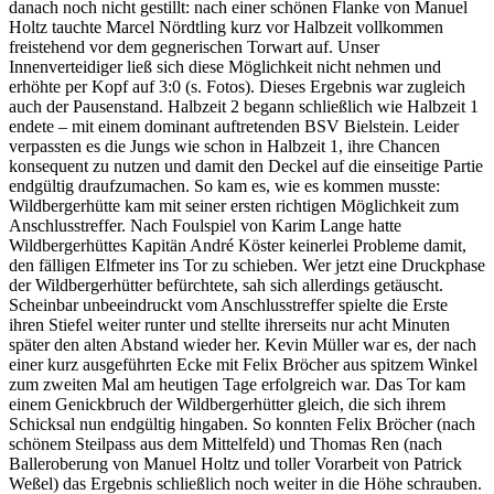
danach noch nicht gestillt: nach einer schönen Flanke von Manuel
Holtz tauchte Marcel Nördtling kurz vor Halbzeit vollkommen
freistehend vor dem gegnerischen Torwart auf. Unser
Innenverteidiger ließ sich diese Möglichkeit nicht nehmen und
erhöhte per Kopf auf 3:0 (s. Fotos). Dieses Ergebnis war zugleich
auch der Pausenstand. Halbzeit 2 begann schließlich wie Halbzeit 1
endete – mit einem dominant auftretenden BSV Bielstein. Leider
verpassten es die Jungs wie schon in Halbzeit 1, ihre Chancen
konsequent zu nutzen und damit den Deckel auf die einseitige Partie
endgültig draufzumachen. So kam es, wie es kommen musste:
Wildbergerhütte kam mit seiner ersten richtigen Möglichkeit zum
Anschlusstreffer. Nach Foulspiel von Karim Lange hatte
Wildbergerhüttes Kapitän André Köster keinerlei Probleme damit,
den fälligen Elfmeter ins Tor zu schieben. Wer jetzt eine Druckphase
der Wildbergerhütter befürchtete, sah sich allerdings getäuscht.
Scheinbar unbeeindruckt vom Anschlusstreffer spielte die Erste
ihren Stiefel weiter runter und stellte ihrerseits nur acht Minuten
später den alten Abstand wieder her. Kevin Müller war es, der nach
einer kurz ausgeführten Ecke mit Felix Bröcher aus spitzem Winkel
zum zweiten Mal am heutigen Tage erfolgreich war. Das Tor kam
einem Genickbruch der Wildbergerhütter gleich, die sich ihrem
Schicksal nun endgültig hingaben. So konnten Felix Bröcher (nach
schönem Steilpass aus dem Mittelfeld) und Thomas Ren (nach
Balleroberung von Manuel Holtz und toller Vorarbeit von Patrick
Weßel) das Ergebnis schließlich noch weiter in die Höhe schrauben.