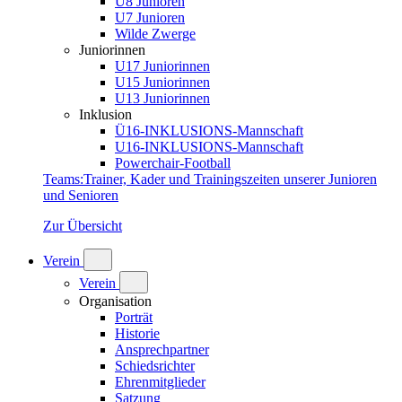
U8 Junioren
U7 Junioren
Wilde Zwerge
Juniorinnen
U17 Juniorinnen
U15 Juniorinnen
U13 Juniorinnen
Inklusion
Ü16-INKLUSIONS-Mannschaft
U16-INKLUSIONS-Mannschaft
Powerchair-Football
Teams
:
Trainer, Kader und Trainingszeiten unserer Junioren
und Senioren
Zur Übersicht
Verein
Verein
Organisation
Porträt
Historie
Ansprechpartner
Schiedsrichter
Ehrenmitglieder
Satzung