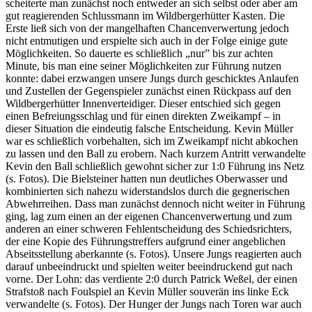
scheiterte man zunächst noch entweder an sich selbst oder aber am
gut reagierenden Schlussmann im Wildbergerhütter Kasten. Die
Erste ließ sich von der mangelhaften Chancenverwertung jedoch
nicht entmutigen und erspielte sich auch in der Folge einige gute
Möglichkeiten. So dauerte es schließlich „nur” bis zur achten
Minute, bis man eine seiner Möglichkeiten zur Führung nutzen
konnte: dabei erzwangen unsere Jungs durch geschicktes Anlaufen
und Zustellen der Gegenspieler zunächst einen Rückpass auf den
Wildbergerhütter Innenverteidiger. Dieser entschied sich gegen
einen Befreiungsschlag und für einen direkten Zweikampf – in
dieser Situation die eindeutig falsche Entscheidung. Kevin Müller
war es schließlich vorbehalten, sich im Zweikampf nicht abkochen
zu lassen und den Ball zu erobern. Nach kurzem Antritt verwandelte
Kevin den Ball schließlich gewohnt sicher zur 1:0 Führung ins Netz
(s. Fotos). Die Bielsteiner hatten nun deutliches Oberwasser und
kombinierten sich nahezu widerstandslos durch die gegnerischen
Abwehrreihen. Dass man zunächst dennoch nicht weiter in Führung
ging, lag zum einen an der eigenen Chancenverwertung und zum
anderen an einer schweren Fehlentscheidung des Schiedsrichters,
der eine Kopie des Führungstreffers aufgrund einer angeblichen
Abseitsstellung aberkannte (s. Fotos). Unsere Jungs reagierten auch
darauf unbeeindruckt und spielten weiter beeindruckend gut nach
vorne. Der Lohn: das verdiente 2:0 durch Patrick Weßel, der einen
Strafstoß nach Foulspiel an Kevin Müller souverän ins linke Eck
verwandelte (s. Fotos). Der Hunger der Jungs nach Toren war auch