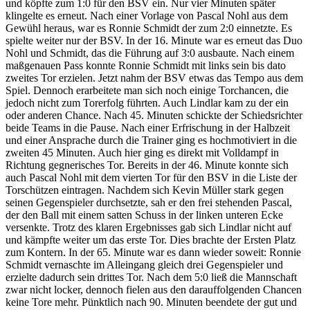
und köpfte zum 1:0 für den BSV ein. Nur vier Minuten später
klingelte es erneut. Nach einer Vorlage von Pascal Nohl aus dem
Gewühl heraus, war es Ronnie Schmidt der zum 2:0 einnetzte. Es
spielte weiter nur der BSV. In der 16. Minute war es erneut das Duo
Nohl und Schmidt, das die Führung auf 3:0 ausbaute. Nach einem
maßgenauen Pass konnte Ronnie Schmidt mit links sein bis dato
zweites Tor erzielen. Jetzt nahm der BSV etwas das Tempo aus dem
Spiel. Dennoch erarbeitete man sich noch einige Torchancen, die
jedoch nicht zum Torerfolg führten. Auch Lindlar kam zu der ein
oder anderen Chance. Nach 45. Minuten schickte der Schiedsrichter
beide Teams in die Pause. Nach einer Erfrischung in der Halbzeit
und einer Ansprache durch die Trainer ging es hochmotiviert in die
zweiten 45 Minuten. Auch hier ging es direkt mit Volldampf in
Richtung gegnerisches Tor. Bereits in der 46. Minute konnte sich
auch Pascal Nohl mit dem vierten Tor für den BSV in die Liste der
Torschützen eintragen. Nachdem sich Kevin Müller stark gegen
seinen Gegenspieler durchsetzte, sah er den frei stehenden Pascal,
der den Ball mit einem satten Schuss in der linken unteren Ecke
versenkte. Trotz des klaren Ergebnisses gab sich Lindlar nicht auf
und kämpfte weiter um das erste Tor. Dies brachte der Ersten Platz
zum Kontern. In der 65. Minute war es dann wieder soweit: Ronnie
Schmidt vernaschte im Alleingang gleich drei Gegenspieler und
erzielte dadurch sein drittes Tor. Nach dem 5:0 ließ die Mannschaft
zwar nicht locker, dennoch fielen aus den darauffolgenden Chancen
keine Tore mehr. Pünktlich nach 90. Minuten beendete der gut und