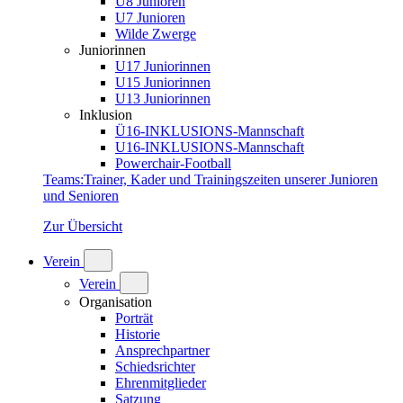
U8 Junioren
U7 Junioren
Wilde Zwerge
Juniorinnen
U17 Juniorinnen
U15 Juniorinnen
U13 Juniorinnen
Inklusion
Ü16-INKLUSIONS-Mannschaft
U16-INKLUSIONS-Mannschaft
Powerchair-Football
Teams
:
Trainer, Kader und Trainingszeiten unserer Junioren
und Senioren
Zur Übersicht
Verein
Verein
Organisation
Porträt
Historie
Ansprechpartner
Schiedsrichter
Ehrenmitglieder
Satzung