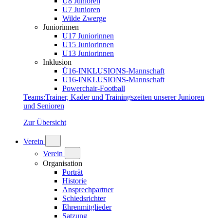
U8 Junioren
U7 Junioren
Wilde Zwerge
Juniorinnen
U17 Juniorinnen
U15 Juniorinnen
U13 Juniorinnen
Inklusion
Ü16-INKLUSIONS-Mannschaft
U16-INKLUSIONS-Mannschaft
Powerchair-Football
Teams
:
Trainer, Kader und Trainingszeiten unserer Junioren
und Senioren
Zur Übersicht
Verein
Verein
Organisation
Porträt
Historie
Ansprechpartner
Schiedsrichter
Ehrenmitglieder
Satzung