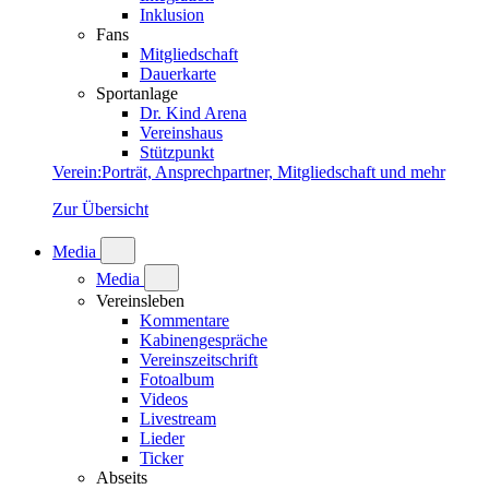
Inklusion
Fans
Mitgliedschaft
Dauerkarte
Sportanlage
Dr. Kind Arena
Vereinshaus
Stützpunkt
Verein
:
Porträt, Ansprechpartner, Mitgliedschaft und mehr
Zur Übersicht
Media
Media
Vereinsleben
Kommentare
Kabinengespräche
Vereinszeitschrift
Fotoalbum
Videos
Livestream
Lieder
Ticker
Abseits