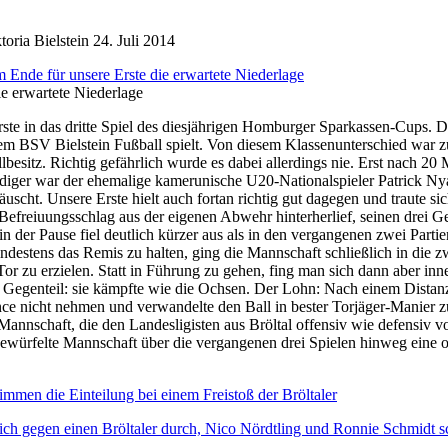
oria Bielstein
24. Juli 2014
ie erwartete Niederlage
ste in das dritte Spiel des diesjährigen Homburger Sparkassen-Cups. De
em BSV Bielstein Fußball spielt. Von diesem Klassenunterschied war zu
lbesitz. Richtig gefährlich wurde es dabei allerdings nie. Erst nach 20
diger war der ehemalige kamerunische U20-Nationalspieler Patrick Nyas
äuscht. Unsere Erste hielt auch fortan richtig gut dagegen und traute s
 Befreiuungsschlag aus der eigenen Abwehr hinterherlief, seinen drei
 der Pause fiel deutlich kürzer aus als in den vergangenen zwei Parti
ndestens das Remis zu halten, ging die Mannschaft schließlich in die z
 Tor zu erzielen. Statt in Führung zu gehen, fing man sich dann aber i
m Gegenteil: sie kämpfte wie die Ochsen. Der Lohn: Nach einem Distanz
e nicht nehmen und verwandelte den Ball in bester Torjäger-Manier zum
Mannschaft, die den Landesligisten aus Bröltal offensiv wie defensiv vo
würfelte Mannschaft über die vergangenen drei Spielen hinweg eine or