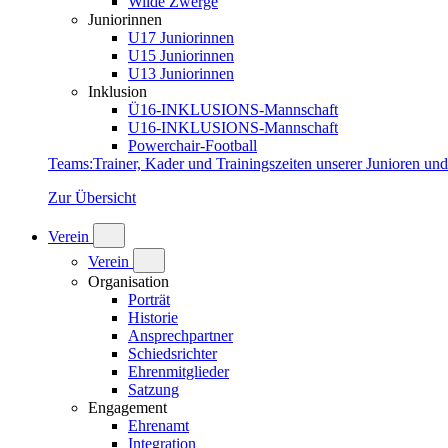
Wilde Zwerge
Juniorinnen
U17 Juniorinnen
U15 Juniorinnen
U13 Juniorinnen
Inklusion
Ü16-INKLUSIONS-Mannschaft
U16-INKLUSIONS-Mannschaft
Powerchair-Football
Teams
:
Trainer, Kader und Trainingszeiten unserer Junioren un
Zur Übersicht
Verein
Verein
Organisation
Porträt
Historie
Ansprechpartner
Schiedsrichter
Ehrenmitglieder
Satzung
Engagement
Ehrenamt
Integration