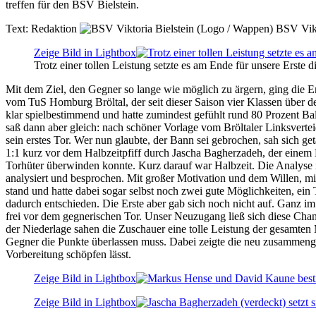
treffen für den BSV Bielstein.
Text:
Redaktion
BSV Vikt
Zeige Bild in Lightbox
Trotz einer tollen Leistung setzte es am Ende für unsere Erste d
Mit dem Ziel, den Gegner so lange wie möglich zu ärgern, ging die Er
vom TuS Homburg Bröltal, der seit dieser Saison vier Klassen über d
klar spielbestimmend und hatte zumindest gefühlt rund 80 Prozent Bal
saß dann aber gleich: nach schöner Vorlage vom Bröltaler Linksvertei
sein erstes Tor. Wer nun glaubte, der Bann sei gebrochen, sah sich get
1:1 kurz vor dem Halbzeitpfiff durch Jascha Bagherzadeh, der einem
Torhüter überwinden konnte. Kurz darauf war Halbzeit. Die Analyse in
analysiert und besprochen. Mit großer Motivation und dem Willen, mi
stand und hatte dabei sogar selbst noch zwei gute Möglichkeiten, ein
dadurch entschieden. Die Erste aber gab sich noch nicht auf. Ganz i
frei vor dem gegnerischen Tor. Unser Neuzugang ließ sich diese Chanc
der Niederlage sahen die Zuschauer eine tolle Leistung der gesamten 
Gegner die Punkte überlassen muss. Dabei zeigte die neu zusammenge
Vorbereitung schöpfen lässt.
Zeige Bild in Lightbox
Zeige Bild in Lightbox