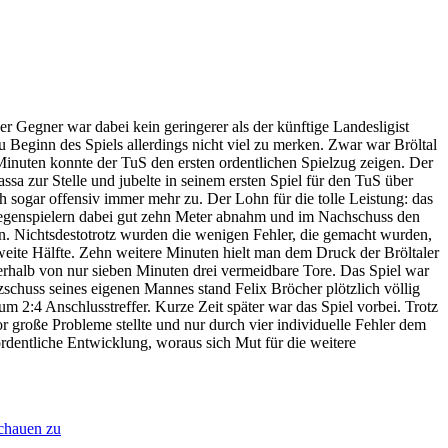
r Gegner war dabei kein geringerer als der künftige Landesligist
 Beginn des Spiels allerdings nicht viel zu merken. Zwar war Bröltal
 Minuten konnte der TuS den ersten ordentlichen Spielzug zeigen. Der
sa zur Stelle und jubelte in seinem ersten Spiel für den TuS über
ich sogar offensiv immer mehr zu. Der Lohn für die tolle Leistung: das
 Gegenspielern dabei gut zehn Meter abnahm und im Nachschuss den
en. Nichtsdestotrotz wurden die wenigen Fehler, die gemacht wurden,
weite Hälfte. Zehn weitere Minuten hielt man dem Druck der Bröltaler
nnerhalb von nur sieben Minuten drei vermeidbare Tore. Das Spiel war
schuss seines eigenen Mannes stand Felix Bröcher plötzlich völlig
 2:4 Anschlusstreffer. Kurze Zeit später war das Spiel vorbei. Trotz
r große Probleme stellte und nur durch vier individuelle Fehler dem
dentliche Entwicklung, woraus sich Mut für die weitere