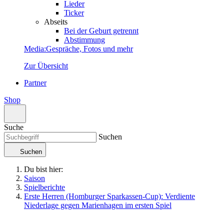
Lieder
Ticker
Abseits
Bei der Geburt getrennt
Abstimmung
Media
:
Gespräche, Fotos und mehr
Zur Übersicht
Partner
Shop
Suche
Suchen
Suchen
Du bist hier:
Saison
Spielberichte
Erste Herren (Homburger Sparkassen-Cup): Verdiente
Niederlage gegen Marienhagen im ersten Spiel