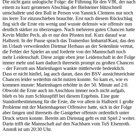
Die nicht ganz unlogische Folge: die Führung für den VfR, der nach
einem zu kurz geratenen Abschlag der Bielsteiner blitzschnell
umschaltete und den Ball in Person von Yannick Clemens nur noch
ins leere Tor einzuschieben brauchte. Erst nach diesem Rückschlag
fing sich die Erste ein wenig und wusste defensiv wie offensiv nun
deutlich stärker zu überzeugen. Nach mehreren guten Chancen hatte
Kevin Müller Pech, als er nur den Pfosten traf. Kurz darauf war
Halbzeit. In der Pause sprach das Trainerduo Imharraf/Kast, das den
im Urlaub verweilenden Dietmar Herhaus an der Seitenlinie vertrat,
die Fehler der Spieler an und forderte von der Mannschaft noch
mehr Leidenschaft. Diese zeigte eben jene Leidenschaft in der Folge
immer mehr und kam dadurch ihrerseits prompt zu großen Chancen
– der Favorit aus Marienhagen wankte mittlerweile bedenklich.
Dass er nicht hinfiel, lag auch daran, dass der BSV aussichtsreichste
Chancen leider weiterhin nicht nutzen konnte. So kam es, wie es
kommen musste: Marienhagen erhöhte in der 50. Minute auf 2:0.
Obwohl die Erste auch im Anschluss immer noch nicht aufgab,
blieb es bis zum Schlusspfiff bei diesem Ergebnis. Eine gute
Standortbestimmung für die Erste, die vor allem in Halbzeit 1 große
Probleme mit der Marienhagener Offensive hatte, sich in der Folge
aber fangen und ihrerseits die Gastgeber offensiv ordentlich unter
Druck setzen konnte. Bereits am Dienstag geht es mit Spiel 2 weiter.
Darin trifft die Mannschaft auf den Nachbarn vom TuS Elsenroth.
Anstoß ist um 20:30 Uhr.