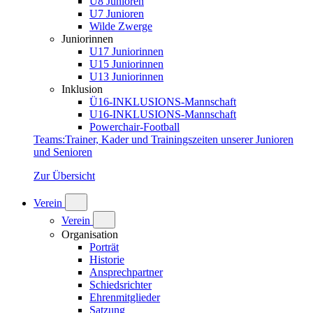
U8 Junioren
U7 Junioren
Wilde Zwerge
Juniorinnen
U17 Juniorinnen
U15 Juniorinnen
U13 Juniorinnen
Inklusion
Ü16-INKLUSIONS-Mannschaft
U16-INKLUSIONS-Mannschaft
Powerchair-Football
Teams
:
Trainer, Kader und Trainingszeiten unserer Junioren
und Senioren
Zur Übersicht
Verein
Verein
Organisation
Porträt
Historie
Ansprechpartner
Schiedsrichter
Ehrenmitglieder
Satzung