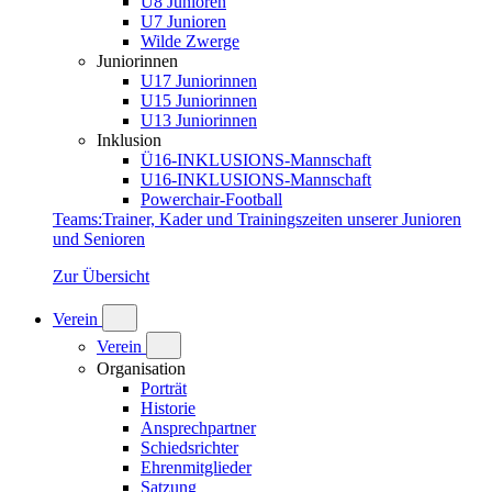
U8 Junioren
U7 Junioren
Wilde Zwerge
Juniorinnen
U17 Juniorinnen
U15 Juniorinnen
U13 Juniorinnen
Inklusion
Ü16-INKLUSIONS-Mannschaft
U16-INKLUSIONS-Mannschaft
Powerchair-Football
Teams
:
Trainer, Kader und Trainingszeiten unserer Junioren
und Senioren
Zur Übersicht
Verein
Verein
Organisation
Porträt
Historie
Ansprechpartner
Schiedsrichter
Ehrenmitglieder
Satzung