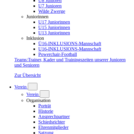
U8 Junioren
U7 Junioren
Wilde Zwerge
Juniorinnen
U17 Juniorinnen
U15 Juniorinnen
U13 Juniorinnen
Inklusion
Ü16-INKLUSIONS-Mannschaft
U16-INKLUSIONS-Mannschaft
Powerchair-Football
Teams
:
Trainer, Kader und Trainingszeiten unserer Junioren
und Senioren
Zur Übersicht
Verein
Verein
Organisation
Porträt
Historie
Ansprechpartner
Schiedsrichter
Ehrenmitglieder
Satzung