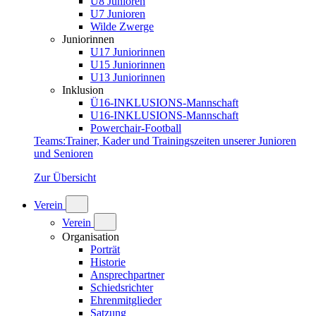
U8 Junioren
U7 Junioren
Wilde Zwerge
Juniorinnen
U17 Juniorinnen
U15 Juniorinnen
U13 Juniorinnen
Inklusion
Ü16-INKLUSIONS-Mannschaft
U16-INKLUSIONS-Mannschaft
Powerchair-Football
Teams
:
Trainer, Kader und Trainingszeiten unserer Junioren
und Senioren
Zur Übersicht
Verein
Verein
Organisation
Porträt
Historie
Ansprechpartner
Schiedsrichter
Ehrenmitglieder
Satzung