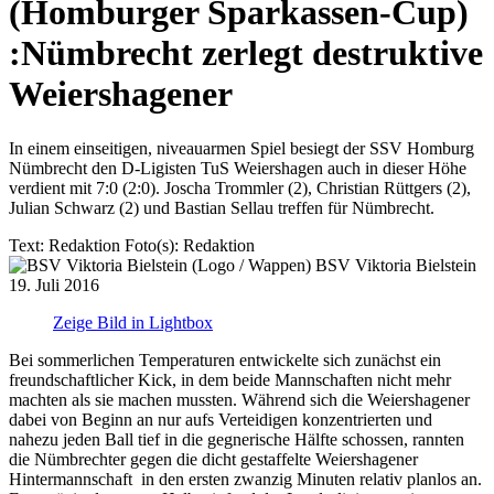
(Homburger Sparkassen-Cup)
:
Nümbrecht zerlegt destruktive
Weiershagener
In einem einseitigen, niveauarmen Spiel besiegt der SSV Homburg
Nümbrecht den D-Ligisten TuS Weiershagen auch in dieser Höhe
verdient mit 7:0 (2:0). Joscha Trommler (2), Christian Rüttgers (2),
Julian Schwarz (2) und Bastian Sellau treffen für Nümbrecht.
Text:
Redaktion
Foto(s):
Redaktion
BSV Viktoria Bielstein
19. Juli 2016
Zeige Bild in Lightbox
Bei sommerlichen Temperaturen entwickelte sich zunächst ein
freundschaftlicher Kick, in dem beide Mannschaften nicht mehr
machten als sie machen mussten. Während sich die Weiershagener
dabei von Beginn an nur aufs Verteidigen konzentrierten und
nahezu jeden Ball tief in die gegnerische Hälfte schossen, rannten
die Nümbrechter gegen die dicht gestaffelte Weiershagener
Hintermannschaft in den ersten zwanzig Minuten relativ planlos an.