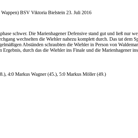
BSV Viktoria Bielstein
23. Juli 2016
ngsphase schwer. Die Marienhagener Defensive stand gut und ließ nur 
hgang wechselten die Wiehler nahezu komplett durch. Das tat dem Spie
egelmäßigen Abständen schraubten die Wiehler in Person von Waldema
m Ergebnis, durch das die Wiehler ins Finale und die Marienhagener ins
8.), 4:0 Markus Wagner (45.), 5:0 Markus Möller (49.)