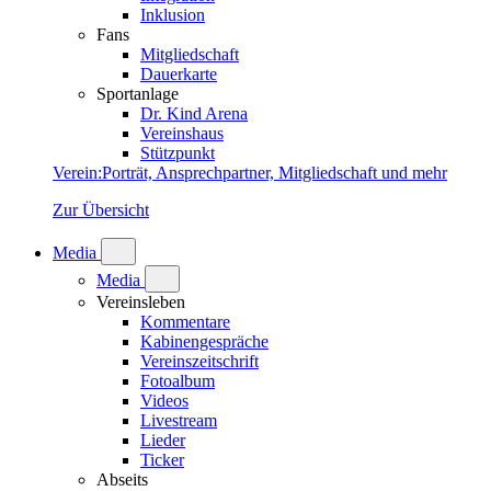
Inklusion
Fans
Mitgliedschaft
Dauerkarte
Sportanlage
Dr. Kind Arena
Vereinshaus
Stützpunkt
Verein
:
Porträt, Ansprechpartner, Mitgliedschaft und mehr
Zur Übersicht
Media
Media
Vereinsleben
Kommentare
Kabinengespräche
Vereinszeitschrift
Fotoalbum
Videos
Livestream
Lieder
Ticker
Abseits