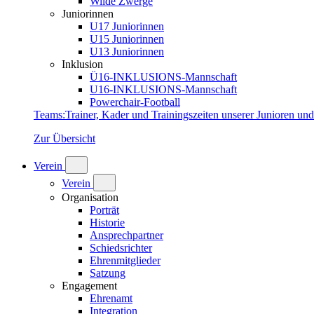
Wilde Zwerge
Juniorinnen
U17 Juniorinnen
U15 Juniorinnen
U13 Juniorinnen
Inklusion
Ü16-INKLUSIONS-Mannschaft
U16-INKLUSIONS-Mannschaft
Powerchair-Football
Teams
:
Trainer, Kader und Trainingszeiten unserer Junioren un
Zur Übersicht
Verein
Verein
Organisation
Porträt
Historie
Ansprechpartner
Schiedsrichter
Ehrenmitglieder
Satzung
Engagement
Ehrenamt
Integration