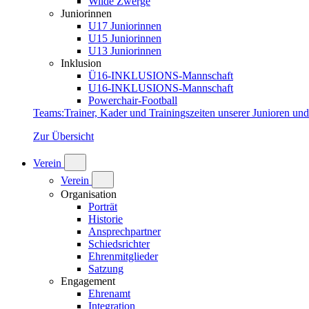
Wilde Zwerge
Juniorinnen
U17 Juniorinnen
U15 Juniorinnen
U13 Juniorinnen
Inklusion
Ü16-INKLUSIONS-Mannschaft
U16-INKLUSIONS-Mannschaft
Powerchair-Football
Teams
:
Trainer, Kader und Trainingszeiten unserer Junioren un
Zur Übersicht
Verein
Verein
Organisation
Porträt
Historie
Ansprechpartner
Schiedsrichter
Ehrenmitglieder
Satzung
Engagement
Ehrenamt
Integration