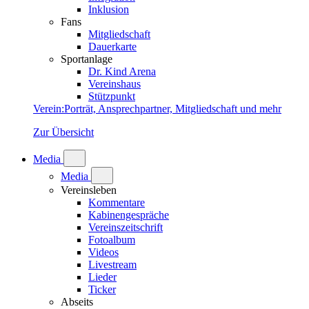
Inklusion
Fans
Mitgliedschaft
Dauerkarte
Sportanlage
Dr. Kind Arena
Vereinshaus
Stützpunkt
Verein
:
Porträt, Ansprechpartner, Mitgliedschaft und mehr
Zur Übersicht
Media
Media
Vereinsleben
Kommentare
Kabinengespräche
Vereinszeitschrift
Fotoalbum
Videos
Livestream
Lieder
Ticker
Abseits