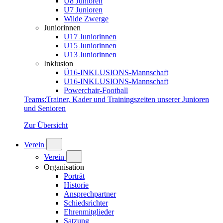
U8 Junioren
U7 Junioren
Wilde Zwerge
Juniorinnen
U17 Juniorinnen
U15 Juniorinnen
U13 Juniorinnen
Inklusion
Ü16-INKLUSIONS-Mannschaft
U16-INKLUSIONS-Mannschaft
Powerchair-Football
Teams
:
Trainer, Kader und Trainingszeiten unserer Junioren
und Senioren
Zur Übersicht
Verein
Verein
Organisation
Porträt
Historie
Ansprechpartner
Schiedsrichter
Ehrenmitglieder
Satzung