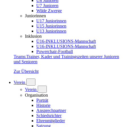
U8 Junioren
U7 Junioren
Wilde Zwerge
Juniorinnen
U17 Juniorinnen
U15 Juniorinnen
U13 Juniorinnen
Inklusion
Ü16-INKLUSIONS-Mannschaft
U16-INKLUSIONS-Mannschaft
Powerchair-Football
Teams
:
Trainer, Kader und Trainingszeiten unserer Junioren
und Senioren
Zur Übersicht
Verein
Verein
Organisation
Porträt
Historie
Ansprechpartner
Schiedsrichter
Ehrenmitglieder
Satzung