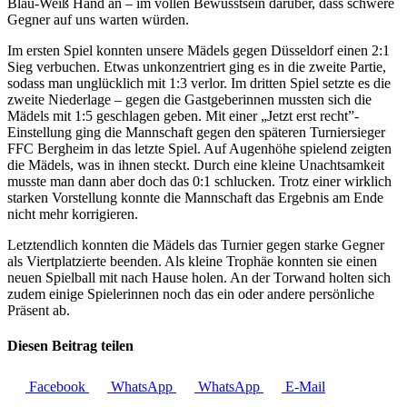
Blau-Weiß Hand an – im vollen Bewusstsein darüber, dass schwere
Gegner auf uns warten würden.
Im ersten Spiel konnten unsere Mädels gegen Düsseldorf einen 2:1
Sieg verbuchen. Etwas unkonzentriert ging es in die zweite Partie,
sodass man unglücklich mit 1:3 verlor. Im dritten Spiel setzte es die
zweite Niederlage – gegen die Gastgeberinnen mussten sich die
Mädels mit 1:5 geschlagen geben. Mit einer „Jetzt erst recht”-
Einstellung ging die Mannschaft gegen den späteren Turniersieger
FFC Bergheim in das letzte Spiel. Auf Augenhöhe spielend zeigten
die Mädels, was in ihnen steckt. Durch eine kleine Unachtsamkeit
musste man dann aber doch das 0:1 schlucken. Trotz einer wirklich
starken Vorstellung konnte die Mannschaft das Ergebnis am Ende
nicht mehr korrigieren.
Letztendlich konnten die Mädels das Turnier gegen starke Gegner
als Viertplatzierte beenden. Als kleine Trophäe konnten sie einen
neuen Spielball mit nach Hause holen. An der Torwand holten sich
zudem einige Spielerinnen noch das ein oder andere persönliche
Präsent ab.
Diesen Beitrag teilen
Facebook
WhatsApp
WhatsApp
E-Mail