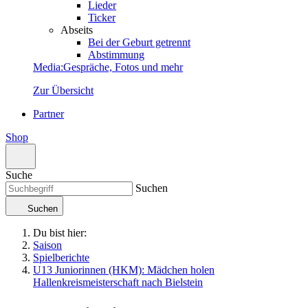
Lieder
Ticker
Abseits
Bei der Geburt getrennt
Abstimmung
Media
:
Gespräche, Fotos und mehr
Zur Übersicht
Partner
Shop
Suche
Suchen
Suchen
Du bist hier:
Saison
Spielberichte
U13 Juniorinnen (HKM): Mädchen holen
Hallenkreismeisterschaft nach Bielstein