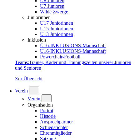
U8 Junioren
U7 Junioren
Wilde Zwerge
Juniorinnen
U17 Juniorinnen
U15 Juniorinnen
U13 Juniorinnen
Inklusion
Ü16-INKLUSIONS-Mannschaft
U16-INKLUSIONS-Mannschaft
Powerchair-Football
Teams
:
Trainer, Kader und Trainingszeiten unserer Junioren
und Senioren
Zur Übersicht
Verein
Verein
Organisation
Porträt
Historie
Ansprechpartner
Schiedsrichter
Ehrenmitglieder
Satzung