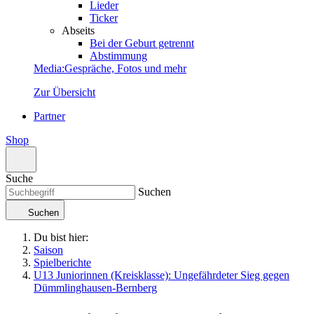
Lieder
Ticker
Abseits
Bei der Geburt getrennt
Abstimmung
Media
:
Gespräche, Fotos und mehr
Zur Übersicht
Partner
Shop
Suche
Suchen
Suchen
Du bist hier:
Saison
Spielberichte
U13 Juniorinnen (Kreisklasse): Ungefährdeter Sieg gegen
Dümmlinghausen-Bernberg