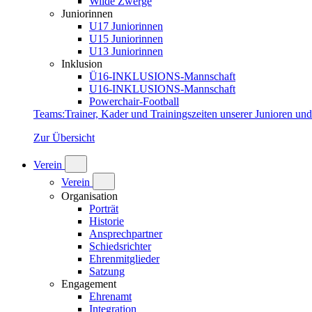
Wilde Zwerge
Juniorinnen
U17 Juniorinnen
U15 Juniorinnen
U13 Juniorinnen
Inklusion
Ü16-INKLUSIONS-Mannschaft
U16-INKLUSIONS-Mannschaft
Powerchair-Football
Teams
:
Trainer, Kader und Trainingszeiten unserer Junioren un
Zur Übersicht
Verein
Verein
Organisation
Porträt
Historie
Ansprechpartner
Schiedsrichter
Ehrenmitglieder
Satzung
Engagement
Ehrenamt
Integration