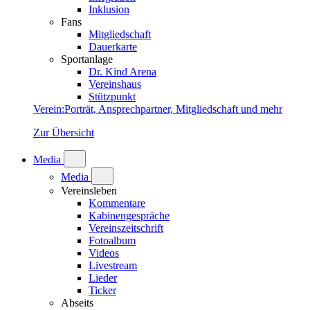
Inklusion
Fans
Mitgliedschaft
Dauerkarte
Sportanlage
Dr. Kind Arena
Vereinshaus
Stützpunkt
Verein
:
Porträt, Ansprechpartner, Mitgliedschaft und mehr
Zur Übersicht
Media
Media
Vereinsleben
Kommentare
Kabinengespräche
Vereinszeitschrift
Fotoalbum
Videos
Livestream
Lieder
Ticker
Abseits