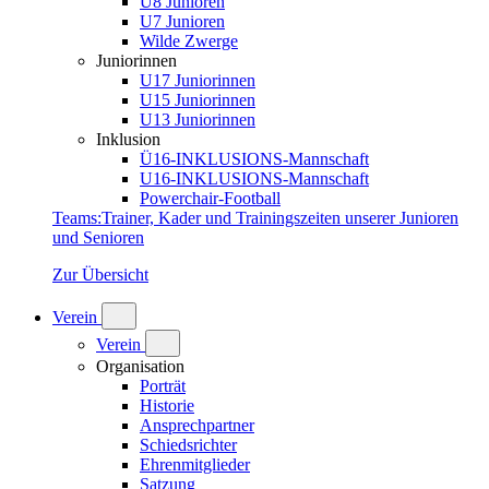
U8 Junioren
U7 Junioren
Wilde Zwerge
Juniorinnen
U17 Juniorinnen
U15 Juniorinnen
U13 Juniorinnen
Inklusion
Ü16-INKLUSIONS-Mannschaft
U16-INKLUSIONS-Mannschaft
Powerchair-Football
Teams
:
Trainer, Kader und Trainingszeiten unserer Junioren
und Senioren
Zur Übersicht
Verein
Verein
Organisation
Porträt
Historie
Ansprechpartner
Schiedsrichter
Ehrenmitglieder
Satzung