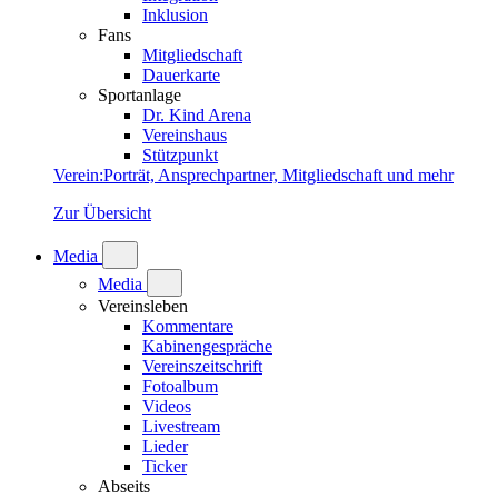
Inklusion
Fans
Mitgliedschaft
Dauerkarte
Sportanlage
Dr. Kind Arena
Vereinshaus
Stützpunkt
Verein
:
Porträt, Ansprechpartner, Mitgliedschaft und mehr
Zur Übersicht
Media
Media
Vereinsleben
Kommentare
Kabinengespräche
Vereinszeitschrift
Fotoalbum
Videos
Livestream
Lieder
Ticker
Abseits