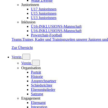
Wilde Zwerge
Juniorinnen
U17 Juniorinnen
U15 Juniorinnen
U13 Juniorinnen
Inklusion
Ü16-INKLUSIONS-Mannschaft
U16-INKLUSIONS-Mannschaft
Powerchair-Football
Teams
:
Trainer, Kader und Trainingszeiten unserer Junioren un
Zur Übersicht
Verein
Verein
Organisation
Porträt
Historie
Ansprechpartner
Schiedsrichter
Ehrenmitglieder
Satzung
Engagement
Ehrenamt
Integration