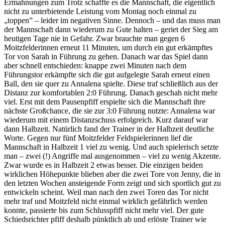
Ermahnungen zum Trotz schaffte es die Mannschaft, die eigentlich
nicht zu unterbietende Leistung vom Montag noch einmal zu
„toppen” – leider im negativen Sinne. Dennoch – und das muss man
der Mannschaft dann wiederum zu Gute halten – geriet der Sieg am
heutigen Tage nie in Gefahr. Zwar brauchte man gegen 6
Moitzfelderinnen erneut 11 Minuten, um durch ein gut erkämpftes
Tor von Sarah in Führung zu gehen. Danach war das Spiel dann
aber schnell entschieden: knappe zwei Minuten nach dem
Führungstor erkämpfte sich die gut aufgelegte Sarah erneut einen
Ball, den sie quer zu Annalena spielte. Diese traf schließlich aus der
Distanz zur komfortablen 2:0 Führung. Danach geschah nicht mehr
viel. Erst mit dem Pausenpfiff erspielte sich die Mannschaft ihre
nächste Großchance, die sie zur 3:0 Führung nutzte: Annalena war
wiederum mit einem Distanzschuss erfolgreich. Kurz darauf war
dann Halbzeit. Natürlich fand der Trainer in der Halbzeit deutliche
Worte. Gegen nur fünf Moitzfelder Feldspielerinnen lief die
Mannschaft in Halbzeit 1 viel zu wenig. Und auch spielerisch setzte
man – zwei (!) Angriffe mal ausgenommen – viel zu wenig Akzente.
Zwar wurde es in Halbzeit 2 etwas besser. Die einzigen beiden
wirklichen Höhepunkte blieben aber die zwei Tore von Jenny, die in
den letzten Wochen ansteigende Form zeigt und sich sportlich gut zu
entwickeln scheint. Weil man nach den zwei Toren das Tor nicht
mehr traf und Moitzfeld nicht einmal wirklich gefährlich werden
konnte, passierte bis zum Schlusspfiff nicht mehr viel. Der gute
Schiedsrichter pfiff deshalb pünktlich ab und erlöste Trainer wie