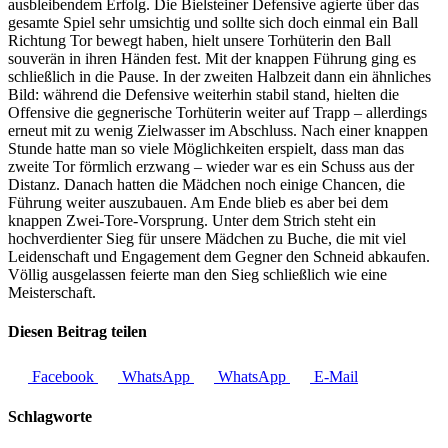
ausbleibendem Erfolg. Die Bielsteiner Defensive agierte über das
gesamte Spiel sehr umsichtig und sollte sich doch einmal ein Ball
Richtung Tor bewegt haben, hielt unsere Torhüterin den Ball
souverän in ihren Händen fest. Mit der knappen Führung ging es
schließlich in die Pause. In der zweiten Halbzeit dann ein ähnliches
Bild: während die Defensive weiterhin stabil stand, hielten die
Offensive die gegnerische Torhüterin weiter auf Trapp – allerdings
erneut mit zu wenig Zielwasser im Abschluss. Nach einer knappen
Stunde hatte man so viele Möglichkeiten erspielt, dass man das
zweite Tor förmlich erzwang – wieder war es ein Schuss aus der
Distanz. Danach hatten die Mädchen noch einige Chancen, die
Führung weiter auszubauen. Am Ende blieb es aber bei dem
knappen Zwei-Tore-Vorsprung. Unter dem Strich steht ein
hochverdienter Sieg für unsere Mädchen zu Buche, die mit viel
Leidenschaft und Engagement dem Gegner den Schneid abkaufen.
Völlig ausgelassen feierte man den Sieg schließlich wie eine
Meisterschaft.
Diesen Beitrag teilen
Facebook
WhatsApp
WhatsApp
E-Mail
Schlagworte