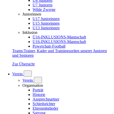
U8 Junioren
U7 Junioren
Wilde Zwerge
Juniorinnen
U17 Juniorinnen
U15 Juniorinnen
U13 Juniorinnen
Inklusion
Ü16-INKLUSIONS-Mannschaft
U16-INKLUSIONS-Mannschaft
Powerchair-Football
Teams
:
Trainer, Kader und Trainingszeiten unserer Junioren
und Senioren
Zur Übersicht
Verein
Verein
Organisation
Porträt
Historie
Ansprechpartner
Schiedsrichter
Ehrenmitglieder
Satzung