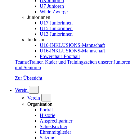
U8 Junioren
U7 Junioren
Wilde Zwerge
Juniorinnen
U17 Juniorinnen
U15 Juniorinnen
U13 Juniorinnen
Inklusion
Ü16-INKLUSIONS-Mannschaft
U16-INKLUSIONS-Mannschaft
Powerchair-Football
Teams
:
Trainer, Kader und Trainingszeiten unserer Junioren
und Senioren
Zur Übersicht
Verein
Verein
Organisation
Porträt
Historie
Ansprechpartner
Schiedsrichter
Ehrenmitglieder
Satzung