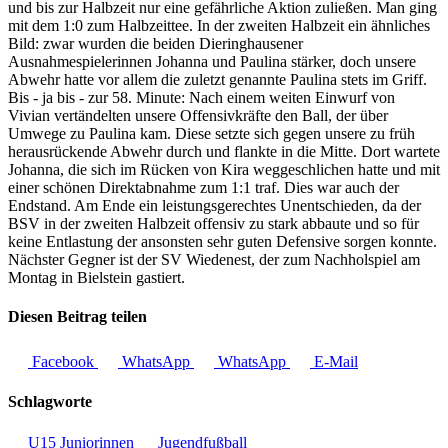
und bis zur Halbzeit nur eine gefährliche Aktion zuließen. Man ging
mit dem 1:0 zum Halbzeittee. In der zweiten Halbzeit ein ähnliches
Bild: zwar wurden die beiden Dieringhausener
Ausnahmespielerinnen Johanna und Paulina stärker, doch unsere
Abwehr hatte vor allem die zuletzt genannte Paulina stets im Griff.
Bis - ja bis - zur 58. Minute: Nach einem weiten Einwurf von
Vivian vertändelten unsere Offensivkräfte den Ball, der über
Umwege zu Paulina kam. Diese setzte sich gegen unsere zu früh
herausrückende Abwehr durch und flankte in die Mitte. Dort wartete
Johanna, die sich im Rücken von Kira weggeschlichen hatte und mit
einer schönen Direktabnahme zum 1:1 traf. Dies war auch der
Endstand. Am Ende ein leistungsgerechtes Unentschieden, da der
BSV in der zweiten Halbzeit offensiv zu stark abbaute und so für
keine Entlastung der ansonsten sehr guten Defensive sorgen konnte.
Nächster Gegner ist der SV Wiedenest, der zum Nachholspiel am
Montag in Bielstein gastiert.
Diesen Beitrag teilen
Facebook
WhatsApp
WhatsApp
E-Mail
Schlagworte
U15 Juniorinnen
Jugendfußball