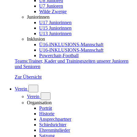
U8 Junioren
U7 Junioren
Wilde Zwerge
Juniorinnen
U17 Juniorinnen
U15 Juniorinnen
U13 Juniorinnen
Inklusion
Ü16-INKLUSIONS-Mannschaft
U16-INKLUSIONS-Mannschaft
Powerchair-Football
Teams
:
Trainer, Kader und Trainingszeiten unserer Junioren
und Senioren
Zur Übersicht
Verein
Verein
Organisation
Porträt
Historie
Ansprechpartner
Schiedsrichter
Ehrenmitglieder
Satzung