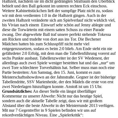
Halbzeit, nachdem sie im dicht gedrängten Strafraum den Überblick
behielt und den Ball gekonnt im unteren rechten Eck einschoss.
Weitere Kabinettstückchen ließ der sumpfige Platz nicht zu, sodass
wir mit dem verdienten 1:0 in die Halbzeit gingen. Auch in der
zweiten Halbzeit veränderte sich am Spielverlauf nicht wirklich viel,
bis Vivian nach einem Einwurf sehr schön auf Jenny ablegte und
diese die Torwärterin mit einem satten Schuss zu einer Parade
zwang. Der abgewehrte Ball traf unsere perfekt stehende Tokessa
am Rücken und trudelte von dort aus ins Tor. Die Bechener
Mädchen hatten bis zum Schlusspfiff nicht mehr viel
entgegenzusetzen, sodass es beim 2:0 blieb. Am Ende steht ein nie
gefährdeter 2:0 Erfolg, mit dem man die Tabellenführung vorerst auf
sechs Punkte ausbaut. Tabellenzweiter ist der SV Wiedenest, der
allerdings auch zwei Spiele weniger bestritten hat und das „nur“ um
zwei Tore schlechtere Torverhältnis hat. Selber muss man noch eine
Partie bestreiten: Am Samstag, den 15. Juni, kommt es zum
Meisterschaftsshowdown an der Jahnstraße. Gegner ist der bisherige
Tabellendritte, SSV Marienheide, der den Mädels die erste von erst
zwei Niederlagen hinzufügen konnte. Anstoß ist um 15 Uhr.
Grundsätzliches:
An dieser Stelle ein längst überfälliger
Kommentar zu unserer Abwehr: Nicht nur das heutige Spiel,
sondern auch die aktuelle Tabelle zeigt, dass wir mit großem
Abstand über die beste Abwehr in der Meisterrunde 2013 verfügen.
Mit nur 7 Gegentreffer in 9 Spielen befinden wir uns auf
rekordverdächtigen Niveau. Eine „Spielerkritik“: