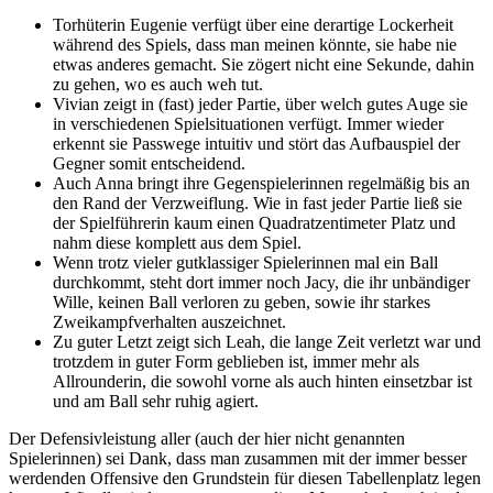
Torhüterin Eugenie verfügt über eine derartige Lockerheit
während des Spiels, dass man meinen könnte, sie habe nie
etwas anderes gemacht. Sie zögert nicht eine Sekunde, dahin
zu gehen, wo es auch weh tut.
Vivian zeigt in (fast) jeder Partie, über welch gutes Auge sie
in verschiedenen Spielsituationen verfügt. Immer wieder
erkennt sie Passwege intuitiv und stört das Aufbauspiel der
Gegner somit entscheidend.
Auch Anna bringt ihre Gegenspielerinnen regelmäßig bis an
den Rand der Verzweiflung. Wie in fast jeder Partie ließ sie
der Spielführerin kaum einen Quadratzentimeter Platz und
nahm diese komplett aus dem Spiel.
Wenn trotz vieler gutklassiger Spielerinnen mal ein Ball
durchkommt, steht dort immer noch Jacy, die ihr unbändiger
Wille, keinen Ball verloren zu geben, sowie ihr starkes
Zweikampfverhalten auszeichnet.
Zu guter Letzt zeigt sich Leah, die lange Zeit verletzt war und
trotzdem in guter Form geblieben ist, immer mehr als
Allrounderin, die sowohl vorne als auch hinten einsetzbar ist
und am Ball sehr ruhig agiert.
Der Defensivleistung aller (auch der hier nicht genannten
Spielerinnen) sei Dank, dass man zusammen mit der immer besser
werdenden Offensive den Grundstein für diesen Tabellenplatz legen