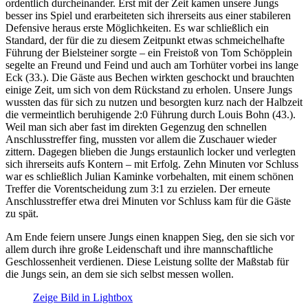
ordentlich durcheinander. Erst mit der Zeit kamen unsere Jungs
besser ins Spiel und erarbeiteten sich ihrerseits aus einer stabileren
Defensive heraus erste Möglichkeiten. Es war schließlich ein
Standard, der für die zu diesem Zeitpunkt etwas schmeichelhafte
Führung der Bielsteiner sorgte – ein Freistoß von Tom Schöpplein
segelte an Freund und Feind und auch am Torhüter vorbei ins lange
Eck (33.). Die Gäste aus Bechen wirkten geschockt und brauchten
einige Zeit, um sich von dem Rückstand zu erholen. Unsere Jungs
wussten das für sich zu nutzen und besorgten kurz nach der Halbzeit
die vermeintlich beruhigende 2:0 Führung durch Louis Bohn (43.).
Weil man sich aber fast im direkten Gegenzug den schnellen
Anschlusstreffer fing, mussten vor allem die Zuschauer wieder
zittern. Dagegen blieben die Jungs erstaunlich locker und verlegten
sich ihrerseits aufs Kontern – mit Erfolg. Zehn Minuten vor Schluss
war es schließlich Julian Kaminke vorbehalten, mit einem schönen
Treffer die Vorentscheidung zum 3:1 zu erzielen. Der erneute
Anschlusstreffer etwa drei Minuten vor Schluss kam für die Gäste
zu spät.
Am Ende feiern unsere Jungs einen knappen Sieg, den sie sich vor
allem durch ihre große Leidenschaft und ihre mannschaftliche
Geschlossenheit verdienen. Diese Leistung sollte der Maßstab für
die Jungs sein, an dem sie sich selbst messen wollen.
Zeige Bild in Lightbox