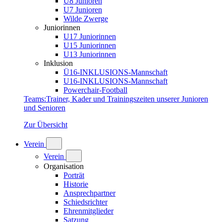
U8 Junioren
U7 Junioren
Wilde Zwerge
Juniorinnen
U17 Juniorinnen
U15 Juniorinnen
U13 Juniorinnen
Inklusion
Ü16-INKLUSIONS-Mannschaft
U16-INKLUSIONS-Mannschaft
Powerchair-Football
Teams
:
Trainer, Kader und Trainingszeiten unserer Junioren
und Senioren
Zur Übersicht
Verein
Verein
Organisation
Porträt
Historie
Ansprechpartner
Schiedsrichter
Ehrenmitglieder
Satzung