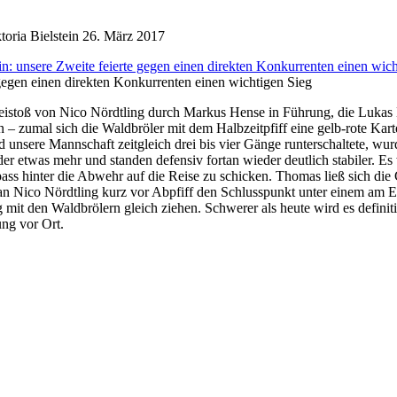
oria Bielstein
26. März 2017
e gegen einen direkten Konkurrenten einen wichtigen Sieg
istoß von Nico Nördtling durch Markus Hense in Führung, die Lukas K
n – zumal sich die Waldbröler mit dem Halbzeitpfiff eine gelb-rote Kart
d unsere Mannschaft zeitgleich drei bis vier Gänge runterschaltete, w
wieder etwas mehr und standen defensiv fortan wieder deutlich stabiler. 
 hinter die Abwehr auf die Reise zu schicken. Thomas ließ sich die 
n Nico Nördtling kurz vor Abpfiff den Schlusspunkt unter einem am End
lg mit den Waldbrölern gleich ziehen. Schwerer als heute wird es defi
ung vor Ort.