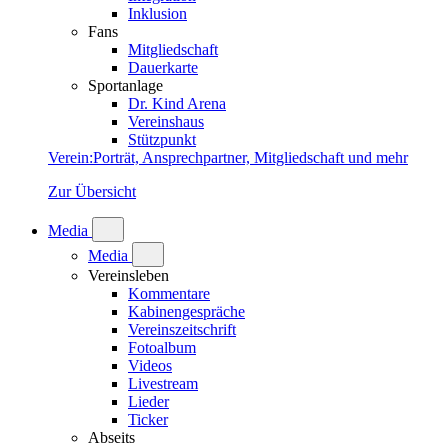
Inklusion
Fans
Mitgliedschaft
Dauerkarte
Sportanlage
Dr. Kind Arena
Vereinshaus
Stützpunkt
Verein
:
Porträt, Ansprechpartner, Mitgliedschaft und mehr
Zur Übersicht
Media
Media
Vereinsleben
Kommentare
Kabinengespräche
Vereinszeitschrift
Fotoalbum
Videos
Livestream
Lieder
Ticker
Abseits