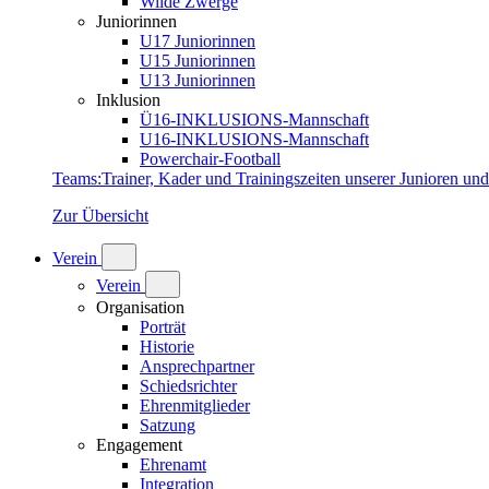
Wilde Zwerge
Juniorinnen
U17 Juniorinnen
U15 Juniorinnen
U13 Juniorinnen
Inklusion
Ü16-INKLUSIONS-Mannschaft
U16-INKLUSIONS-Mannschaft
Powerchair-Football
Teams
:
Trainer, Kader und Trainingszeiten unserer Junioren un
Zur Übersicht
Verein
Verein
Organisation
Porträt
Historie
Ansprechpartner
Schiedsrichter
Ehrenmitglieder
Satzung
Engagement
Ehrenamt
Integration