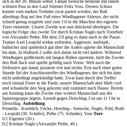
sich in der 20. Minute selbst: Fabian Seinsche bediente mit einem
schönen Pass in den Lauf Stürmer Felix Voss. Dessen Schuss
konnte vom starken Torhüter zwar pariert werden, der Ball
allerdings flog auf den Fuß eines Windhagener Akteurs, der nicht
schnell genug reagierte und zum 1:0 in die Maschen des eigenen
Tores einnetzte. Unsere Zweite war nun drückend überlegen. Die
logische Folge: das zweite Tor durch Kristian Naglo nach Vorarbeit
von Alexander Pethe. Mit dem 2:0 ging es dann auch in die Pause.
Trainer Axel Leopold wirkte zufrieden. Aggressiv, laufstark,
ballsicher und spielerisch gut über die Außen agierte die Mannschaft
bis dato. In Halbzeit 2 sollte sich daran nicht viel ändern. Während
Windhagen größtenteils mit langen Bällen operierte, hielt die Zweite
den Ball flach und spielte gefällig nach Vorne. Weil auch die
Defensive gut stand, passierte erst mal nichts. Erst nach einer guten
Stunde fiel der Anschlusstreffer der Windhagener, der sich bis dato
nicht unbedingt angekündigt hatte. Zwar kam durch den Treffer
noch einmal Feuer in die Partie, unsere Mannschaft aber blieb cool
und schaukelte den Sieg gekonnt und routiniert nach Hause. Bereits
am Sonntag kann die Zweite eine weitere Mannschaft aus der
Spitzengruppe ärgern. Anstoß gegen Derschlag 3 ist um 11 Uhr in
Derschlag.
Aufstellung
Pennella - Knoblich, Fricke, Heerling - Seinsche, Naglo, Pohl, Roth
- Leopold (30. Schäfer), Pethe (75. Schrahe), Voss
Tore
0:1 Eigentor (20.)
0:2 Kristian Naglo (Alexander Pethe, 40.)