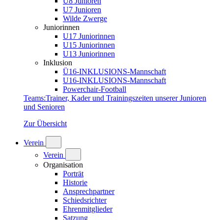
U8 Junioren
U7 Junioren
Wilde Zwerge
Juniorinnen
U17 Juniorinnen
U15 Juniorinnen
U13 Juniorinnen
Inklusion
Ü16-INKLUSIONS-Mannschaft
U16-INKLUSIONS-Mannschaft
Powerchair-Football
Teams
:
Trainer, Kader und Trainingszeiten unserer Junioren
und Senioren
Zur Übersicht
Verein
Verein
Organisation
Porträt
Historie
Ansprechpartner
Schiedsrichter
Ehrenmitglieder
Satzung