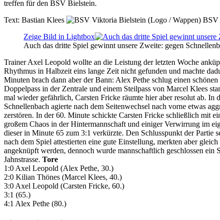
treffen für den BSV Bielstein.
Text:
Bastian Klees
BSV V
Zeige Bild in Lightbox
Auch das dritte Spiel gewinnt unsere Zweite: gegen Schnellenb
Trainer Axel Leopold wollte an die Leistung der letzten Woche anküpf
Rhythmus in Halbzeit eins lange Zeit nicht gefunden und machte dadu
Minuten brach dann aber der Bann: Alex Pethe schlug einen schönen 
Doppelpass in der Zentrale und einem Steilpass von Marcel Klees st
mal wieder gefährlich, Carsten Fricke räumte hier aber resolut ab. In
Schnellenbach agierte nach dem Seitenwechsel nach vorne etwas aggres
zerstören. In der 60. Minute schickte Carsten Fricke schließlich mit 
großem Chaos in der Hintermannschaft und einiger Verwirrung im e
dieser in Minute 65 zum 3:1 verkürzte. Den Schlusspunkt der Partie 
nach dem Spiel attestierten eine gute Einstellung, merkten aber gleic
angeknüpft werden, dennoch wurde mannschaftlich geschlossen ein Si
Jahnstrasse.
Tore
1:0 Axel Leopold (Alex Pethe, 30.)
2:0 Kilian Thönes (Marcel Klees, 40.)
3:0 Axel Leopold (Carsten Fricke, 60.)
3:1 (65.)
4:1 Alex Pethe (80.)