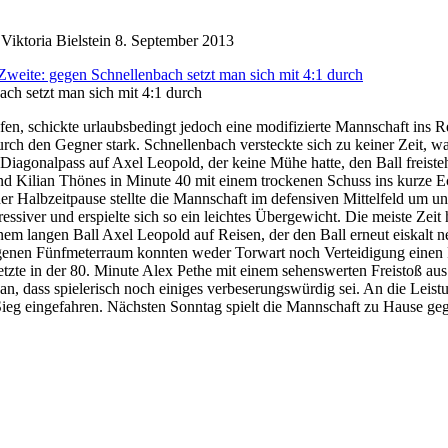
iktoria Bielstein
8. September 2013
ach setzt man sich mit 4:1 durch
en, schickte urlaubsbedingt jedoch eine modifizierte Mannschaft ins Re
rch den Gegner stark. Schnellenbach versteckte sich zu keiner Zeit, w
Diagonalpass auf Axel Leopold, der keine Mühe hatte, den Ball freist
and Kilian Thönes in Minute 40 mit einem trockenen Schuss ins kurze
 der Halbzeitpause stellte die Mannschaft im defensiven Mittelfeld um 
siver und erspielte sich so ein leichtes Übergewicht. Die meiste Zeit 
einem langen Ball Axel Leopold auf Reisen, der den Ball erneut eiskalt
igenen Fünfmeterraum konnten weder Torwart noch Verteidigung einen
setzte in der 80. Minute Alex Pethe mit einem sehenswerten Freistoß 
h an, dass spielerisch noch einiges verbeserungswürdig sei. An die Lei
eg eingefahren. Nächsten Sonntag spielt die Mannschaft zu Hause geg