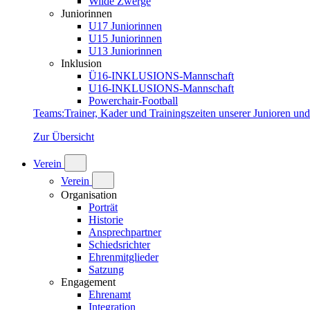
Wilde Zwerge
Juniorinnen
U17 Juniorinnen
U15 Juniorinnen
U13 Juniorinnen
Inklusion
Ü16-INKLUSIONS-Mannschaft
U16-INKLUSIONS-Mannschaft
Powerchair-Football
Teams
:
Trainer, Kader und Trainingszeiten unserer Junioren un
Zur Übersicht
Verein
Verein
Organisation
Porträt
Historie
Ansprechpartner
Schiedsrichter
Ehrenmitglieder
Satzung
Engagement
Ehrenamt
Integration