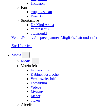
Inklusion
Fans
Mitgliedschaft
Dauerkarte
Sportanlage
Dr. Kind Arena
Vereinshaus
Stützpunkt
Verein
:
Porträt, Ansprechpartner, Mitgliedschaft und mehr
Zur Übersicht
Media
Media
Vereinsleben
Kommentare
Kabinengespräche
Vereinszeitschrift
Fotoalbum
Videos
Livestream
Lieder
Ticker
Abseits