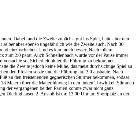
nnen. Dabei fand die Zweite zunächst gut ins Spiel, hatte aber den
ar selber aber ebenso ungefährlich wie die Zweite auch. Nach 30
ehend einzuschieben. Und es kam noch besser: Nach tollem
 Eck zum 2:0 parat. Auch Schnellenbach wurde vor der Pause immer
und versuchte so, Sicherheit hinter die Führung zu bekommen.
hatte die Zweite jedoch keine Mühe, das meist durchsichtige Spiel zu
 neben den Pfosten setzte und die Führung auf 3:0 ausbaute. Nach
 Fuß an den freistehenden gegnerischen Stürmer bekommen, sodass
aus 18 Metern über die Mauer hinweg in den linken Torwinkel. Stimmen
stung der vergangenen beiden Partien konnte zwar nicht ganz
en Dieringhausen 2. Anstoß ist um 13:00 Uhr am Sportplatz an der