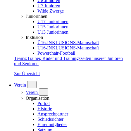
U8 Junioren
U7 Junioren
Wilde Zwerge
Juniorinnen
U17 Juniorinnen
U15 Juniorinnen
U13 Juniorinnen
Inklusion
Ü16-INKLUSIONS-Mannschaft
U16-INKLUSIONS-Mannschaft
Powerchair-Football
Teams
:
Trainer, Kader und Trainingszeiten unserer Junioren
und Senioren
Zur Übersicht
Verein
Verein
Organisation
Porträt
Historie
Ansprechpartner
Schiedsrichter
Ehrenmitglieder
Satzung