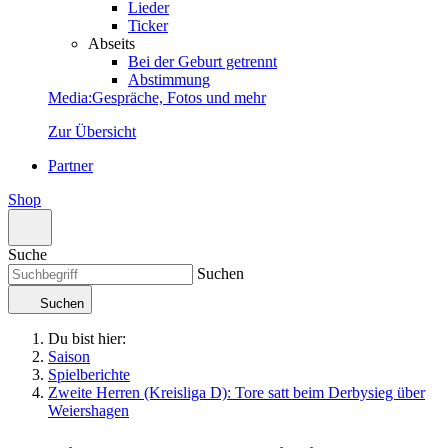
Lieder
Ticker
Abseits
Bei der Geburt getrennt
Abstimmung
Media
:
Gespräche, Fotos und mehr
Zur Übersicht
Partner
Shop
Suche
Suchen
Suchen
Du bist hier:
Saison
Spielberichte
Zweite Herren (Kreisliga D): Tore satt beim Derbysieg über
Weiershagen