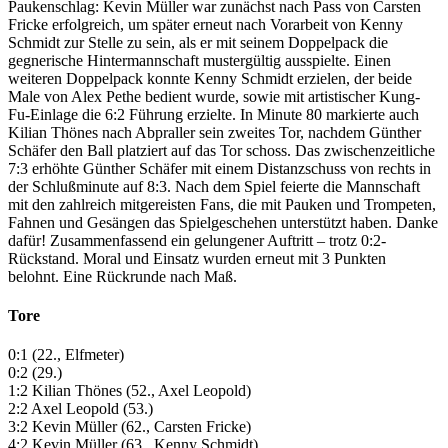
Paukenschlag: Kevin Müller war zunächst nach Pass von Carsten
Fricke erfolgreich, um später erneut nach Vorarbeit von Kenny
Schmidt zur Stelle zu sein, als er mit seinem Doppelpack die
gegnerische Hintermannschaft mustergültig ausspielte. Einen
weiteren Doppelpack konnte Kenny Schmidt erzielen, der beide
Male von Alex Pethe bedient wurde, sowie mit artistischer Kung-
Fu-Einlage die 6:2 Führung erzielte. In Minute 80 markierte auch
Kilian Thönes nach Abpraller sein zweites Tor, nachdem Günther
Schäfer den Ball platziert auf das Tor schoss. Das zwischenzeitliche
7:3 erhöhte Günther Schäfer mit einem Distanzschuss von rechts in
der Schlußminute auf 8:3. Nach dem Spiel feierte die Mannschaft
mit den zahlreich mitgereisten Fans, die mit Pauken und Trompeten,
Fahnen und Gesängen das Spielgeschehen unterstützt haben. Danke
dafür! Zusammenfassend ein gelungener Auftritt – trotz 0:2-
Rückstand. Moral und Einsatz wurden erneut mit 3 Punkten
belohnt. Eine Rückrunde nach Maß.
Tore
0:1 (22., Elfmeter)
0:2 (29.)
1:2 Kilian Thönes (52., Axel Leopold)
2:2 Axel Leopold (53.)
3:2 Kevin Müller (62., Carsten Fricke)
4:2 Kevin Müller (63., Kenny Schmidt)