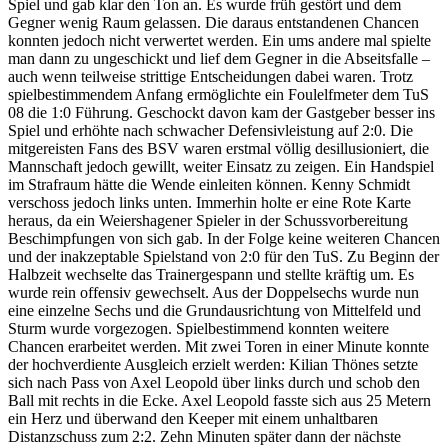
Spiel und gab klar den Ton an. Es wurde früh gestört und dem
Gegner wenig Raum gelassen. Die daraus entstandenen Chancen
konnten jedoch nicht verwertet werden. Ein ums andere mal spielte
man dann zu ungeschickt und lief dem Gegner in die Abseitsfalle –
auch wenn teilweise strittige Entscheidungen dabei waren. Trotz
spielbestimmendem Anfang ermöglichte ein Foulelfmeter dem TuS
08 die 1:0 Führung. Geschockt davon kam der Gastgeber besser ins
Spiel und erhöhte nach schwacher Defensivleistung auf 2:0. Die
mitgereisten Fans des BSV waren erstmal völlig desillusioniert, die
Mannschaft jedoch gewillt, weiter Einsatz zu zeigen. Ein Handspiel
im Strafraum hätte die Wende einleiten können. Kenny Schmidt
verschoss jedoch links unten. Immerhin holte er eine Rote Karte
heraus, da ein Weiershagener Spieler in der Schussvorbereitung
Beschimpfungen von sich gab. In der Folge keine weiteren Chancen
und der inakzeptable Spielstand von 2:0 für den TuS. Zu Beginn der
Halbzeit wechselte das Trainergespann und stellte kräftig um. Es
wurde rein offensiv gewechselt. Aus der Doppelsechs wurde nun
eine einzelne Sechs und die Grundausrichtung von Mittelfeld und
Sturm wurde vorgezogen. Spielbestimmend konnten weitere
Chancen erarbeitet werden. Mit zwei Toren in einer Minute konnte
der hochverdiente Ausgleich erzielt werden: Kilian Thönes setzte
sich nach Pass von Axel Leopold über links durch und schob den
Ball mit rechts in die Ecke. Axel Leopold fasste sich aus 25 Metern
ein Herz und überwand den Keeper mit einem unhaltbaren
Distanzschuss zum 2:2. Zehn Minuten später dann der nächste