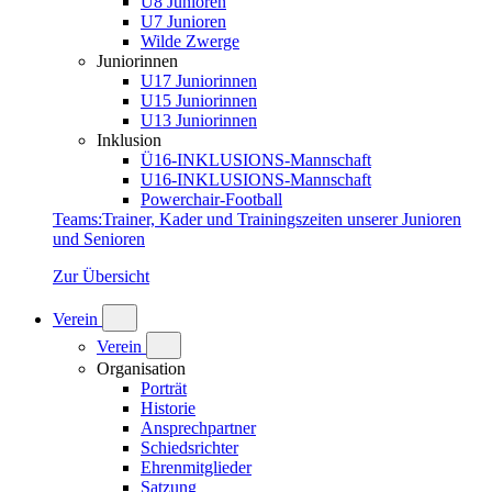
U8 Junioren
U7 Junioren
Wilde Zwerge
Juniorinnen
U17 Juniorinnen
U15 Juniorinnen
U13 Juniorinnen
Inklusion
Ü16-INKLUSIONS-Mannschaft
U16-INKLUSIONS-Mannschaft
Powerchair-Football
Teams
:
Trainer, Kader und Trainingszeiten unserer Junioren
und Senioren
Zur Übersicht
Verein
Verein
Organisation
Porträt
Historie
Ansprechpartner
Schiedsrichter
Ehrenmitglieder
Satzung