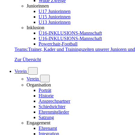
Wilde Zwerge
Juniorinnen
U17 Juniorinnen
U15 Juniorinnen
U13 Juniorinnen
Inklusion
Ü16-INKLUSIONS-Mannschaft
U16-INKLUSIONS-Mannschaft
Powerchair-Football
Teams
:
Trainer, Kader und Trainingszeiten unserer Junioren un
Zur Übersicht
Verein
Verein
Organisation
Porträt
Historie
Ansprechpartner
Schiedsrichter
Ehrenmitglieder
Satzung
Engagement
Ehrenamt
Integration