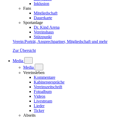
Inklusion
Fans
Mitgliedschaft
Dauerkarte
Sportanlage
Dr. Kind Arena
Vereinshaus
Stützpunkt
Verein
:
Porträt, Ansprechpartner, Mitgliedschaft und mehr
Zur Übersicht
Media
Media
Vereinsleben
Kommentare
Kabinengespräche
Vereinszeitschrift
Fotoalbum
Videos
Livestream
Lieder
Ticker
Abseits